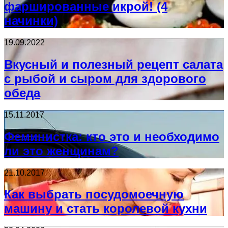
фаршированные икрой! (4
начинки)
19.09.2022
Вкусный и полезный рецепт салата
с рыбой и сыром для здорового
обеда
15.11.2017
Феминистка: кто это и необходимо
ли это женщинам?
21.10.2017
Как выбрать посудомоечную
машину и стать королевой кухни