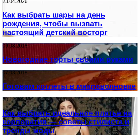
23.04.2026
Как выбрать шары на день
рождения, чтобы вызвать
настоящий детский восторг
09.08.2018
Новогодние торты своими руками
07.03.2018
Готовим котлеты в микроволновке
20.12.2023
Как выбрать идеальное платье на
корпоратив — советы стилиста и
тренды моды