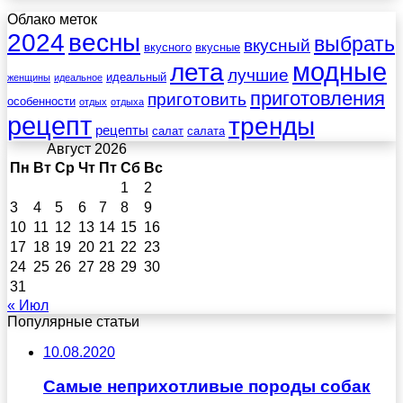
Облако меток
весны
2024
выбрать
вкусный
вкусного
вкусные
лета
модные
лучшие
идеальный
женщины
идеальное
приготовления
приготовить
особенности
отдых
отдыха
рецепт
тренды
рецепты
салат
салата
Август 2026
Пн
Вт
Ср
Чт
Пт
Сб
Вс
1
2
3
4
5
6
7
8
9
10
11
12
13
14
15
16
17
18
19
20
21
22
23
24
25
26
27
28
29
30
31
« Июл
Популярные статьи
10.08.2020
Самые неприхотливые породы собак