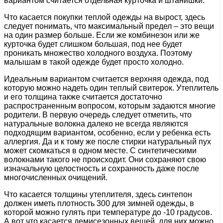
вариантом считается отдельная курточка и штанишки.
Что касается покупки теплой одежды на вырост, здесь
следует понимать, что максимальный предел – это вещи
на один размер больше. Если же комбинезон или же
курточка будет слишком большая, под нее будет
проникать множество холодного воздуха. Поэтому
малышам в такой одежде будет просто холодно.
Идеальным вариантом считается верхняя одежда, под
которую можно надеть один теплый свитерок. Утеплитель
и его толщина также считается достаточно
распространенным вопросом, которым задаются многие
родители. В первую очередь следует отметить, что
натуральные волокна далеко не всегда являются
подходящим вариантом, особенно, если у ребенка есть
аллергия. Да и к тому же после стирки натуральный пух
может скомкаться в одном месте. С синтетическими
волокнами такого не происходит. Они сохраняют свою
изначальную целостность и сохранность даже после
многочисленных очищений.
Что касается толщины утеплителя, здесь синтепон
должен иметь плотность 300 для зимней одежды, в
которой можно гулять при температуре до -10 градусов.
А вот что касается демисезонных вещей, для них можно