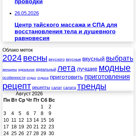
проводки
26.05.2026
Центр тайского массажа и СПА для
восстановления тела и душевного
равновесия
Облако меток
весны
2024
выбрать
вкусный
вкусного
вкусные
лета
модные
лучшие
идеальный
женщины
идеальное
приготовления
приготовить
особенности
отдых
отдыха
рецепт
тренды
рецепты
салат
салата
Август 2026
Пн
Вт
Ср
Чт
Пт
Сб
Вс
1
2
3
4
5
6
7
8
9
10
11
12
13
14
15
16
17
18
19
20
21
22
23
24
25
26
27
28
29
30