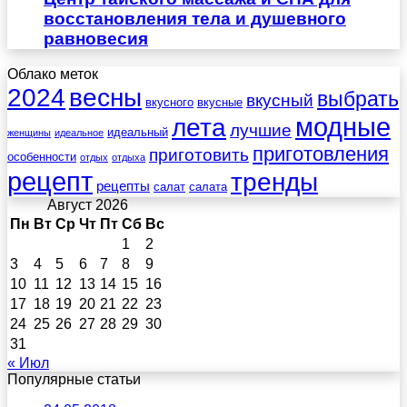
восстановления тела и душевного
равновесия
Облако меток
весны
2024
выбрать
вкусный
вкусного
вкусные
лета
модные
лучшие
идеальный
женщины
идеальное
приготовления
приготовить
особенности
отдых
отдыха
рецепт
тренды
рецепты
салат
салата
Август 2026
Пн
Вт
Ср
Чт
Пт
Сб
Вс
1
2
3
4
5
6
7
8
9
10
11
12
13
14
15
16
17
18
19
20
21
22
23
24
25
26
27
28
29
30
31
« Июл
Популярные статьи