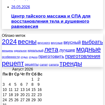
26.05.2026
Центр тайского массажа и СПА для
восстановления тела и душевного
равновесия
Облако меток
весны
2024
выбрать
вкусный
вкусного
вкусные
лета
модные
лучшие
идеальный
женщины
идеальное
приготовления
приготовить
особенности
отдых
отдыха
рецепт
тренды
рецепты
салат
салата
Август 2026
Пн
Вт
Ср
Чт
Пт
Сб
Вс
1
2
3
4
5
6
7
8
9
10
11
12
13
14
15
16
17
18
19
20
21
22
23
24
25
26
27
28
29
30