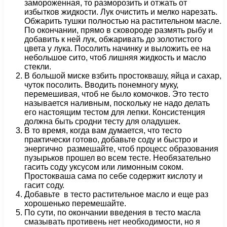
замороженная, то разморозить и отжать от
избытков жидкости. Лук очистить и мелко нарезать.
Обжарить тушки полностью на растительном масле.
По окончании, прямо в сковороде размять рыбу и
добавить к ней лук, обжаривать до золотистого
цвета у лука. Посолить начинку и выложить ее на
небольшое сито, чтоб лишняя жидкость и масло
стекли.
В большой миске взбить простоквашу, яйца и сахар,
чуток посолить. Вводить понемногу муку,
перемешивая, чтоб не было комочков. Это тесто
называется наливным, поскольку не надо делать
его настоящим тестом для лепки. Консистенция
должна быть сродни тесту для оладушек.
В то время, когда вам думается, что тесто
практически готово, добавьте соду и быстро и
энергично размешайте, чтоб процесс образования
пузырьков прошел во всем тесте. Необязательно
гасить соду уксусом или лимонным соком.
Простокваша сама по себе содержит кислоту и
гасит соду.
Добавьте в тесто растительное масло и еще раз
хорошенько перемешайте.
По сути, по окончании введения в тесто масла
смазывать противень нет необходимости, но я