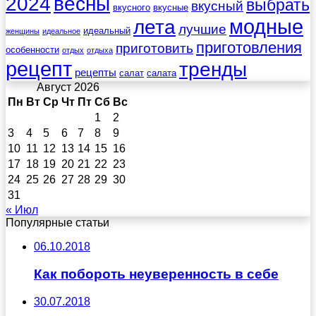
весны
2024
выбрать
вкусный
вкусного
вкусные
лета
модные
лучшие
идеальный
женщины
идеальное
приготовления
приготовить
особенности
отдых
отдыха
рецепт
тренды
рецепты
салат
салата
Август 2026
Пн
Вт
Ср
Чт
Пт
Сб
Вс
1
2
3
4
5
6
7
8
9
10
11
12
13
14
15
16
17
18
19
20
21
22
23
24
25
26
27
28
29
30
31
« Июл
Популярные статьи
06.10.2018
Как побороть неуверенность в себе
30.07.2018