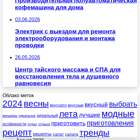
Производительная полуавтоматическая
кофемашина для дома
03.06.2026
Электрик с выездом для ремонта
электрооборудования и монтажа
проводки
26.05.2026
Центр тайского массажа и СПА для
восстановления тела и душевного
равновесия
Облако меток
весны
2024
выбрать
вкусный
вкусного
вкусные
лета
модные
лучшие
идеальный
женщины
идеальное
приготовления
приготовить
особенности
отдых
отдыха
рецепт
тренды
рецепты
салат
салата