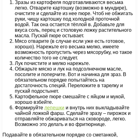
Зразы из картофеля подготавливаются весьма
легко. Отварите картошку (возможно в мундире),
очистите и сделайте из нее пюре. Чтоб не обжигать
руки, чищу картошку под холодной проточной
водой. Так она остается тёплой в. Добавьте для
вкуса соль, перец и столовую ложку растительного
масла. Пускай пюре остывает.
Мясо отварите (в случае если уже есть готовое,
хорошо). Нарежьте его весьма мелко, имеете
возможность пропустить через мясорубку, но такое
количество того не следует.
Лук почистите и мелко нарежьте.
Обжарьте мяско и лук на подсолнечном масле,
посолите и поперчите. Вот и начинка для зраз. В
обязательном порядке попытайтесь на
достаточность специй. Переложите в тарелку и
пускай подостынет.
Картофельное пюре смешайте с яйцом и мукой,
хорошо взбейте.
Формируйте
лепешки
и внутрь них выкладывайте
чайной ложкой фарш. Сделайте зразу – пирожок и
отправляйте обжариваться на сковороде, легко.
Возможно это делать и во фритюрнице.
Подавайте в обязательном порядке со сметанкой,