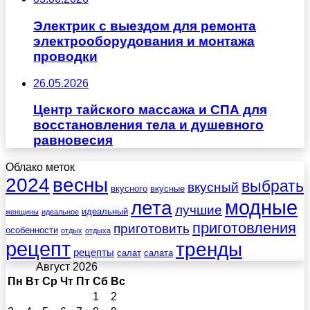
Электрик с выездом для ремонта
электрооборудования и монтажа
проводки
26.05.2026
Центр тайского массажа и СПА для
восстановления тела и душевного
равновесия
Облако меток
весны
2024
выбрать
вкусный
вкусного
вкусные
лета
модные
лучшие
идеальный
женщины
идеальное
приготовления
приготовить
особенности
отдых
отдыха
рецепт
тренды
рецепты
салат
салата
Август 2026
Пн
Вт
Ср
Чт
Пт
Сб
Вс
1
2