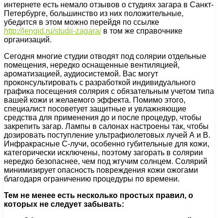
интернете есть немало отзывов о студиях загара в Санкт-
Петербурге, большинство из них положительные,
убедится в этом можно перейдя по ссылке
http://lengid.ru/studii-zagara/
в том же справочнике
организаций.
Сегодня многие студии отводят под солярии отдельные
помещения, нередко оснащенные вентиляцией,
ароматизацией, аудиосистемой. Вас могут
проконсультировать с разработкой индивидуального
графика посещения солярия с обязательным учетом типа
вашей кожи и желаемого эффекта. Помимо этого,
специалист посоветует защитные и увлажняющие
средства для применения до и после процедур, чтобы
закрепить загар. Лампы в салонах настроены так, чтобы
дозировать поступление ультрафиолетовых лучей А и В.
Инфракрасные С-лучи, особенно губительные для кожи,
категорически исключены, поэтому загорать в солярии
нередко безопаснее, чем под жгучим солнцем. Солярий
минимизирует опасность повреждения кожи ожогами
благодаря ограничению процедуры по времени.
Тем не менее есть несколько простых правил, о
которых не следует забывать: