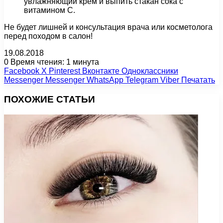
увлажняющий крем и выпить стакан сока с
витамином С.
Не будет лишней и консультация врача или косметолога
перед походом в салон!
19.08.2018
0
Время чтения: 1 минута
Facebook
X
Pinterest
Вконтакте
Одноклассники
Messenger
Messenger
WhatsApp
Telegram
Viber
Печатать
ПОХОЖИЕ СТАТЬИ