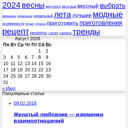
весны
2024
выбрать
вкусный
вкусного
вкусные
лета
модные
лучшие
идеальный
женщины
идеальное
приготовления
приготовить
особенности
отдых
отдыха
рецепт
тренды
рецепты
салат
салата
Август 2026
Пн
Вт
Ср
Чт
Пт
Сб
Вс
1
2
3
4
5
6
7
8
9
10
11
12
13
14
15
16
17
18
19
20
21
22
23
24
25
26
27
28
29
30
31
« Июл
Популярные статьи
09.02.2018
Женатый любовник — изюминки
взаимоотношений