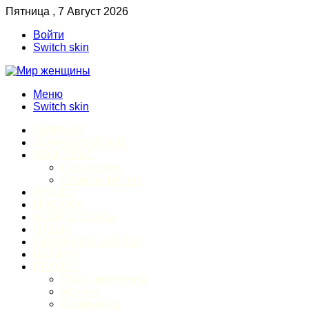
Пятница , 7 Август 2026
Войти
Switch skin
Меню
Switch skin
ГЛАВНАЯ
ДОМАШНИЙ БЫТ
ЗДОРОВЬЕ
Психология
Спорт и фитнес
ИНТИМ
КРАСОТА
МОДА И СТИЛЬ
ОТДЫХ
ПИТАНИЕ И ДИЕТЫ
ШОПИНГ
ПРОЧЕЕ
Обзор интернета
Музыка
Литература