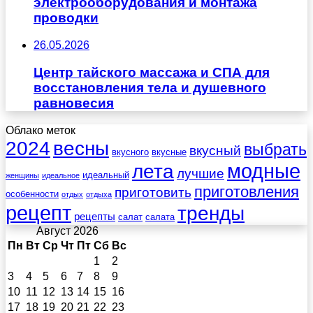
электрооборудования и монтажа
проводки
26.05.2026
Центр тайского массажа и СПА для
восстановления тела и душевного
равновесия
Облако меток
весны
2024
выбрать
вкусный
вкусного
вкусные
лета
модные
лучшие
идеальный
женщины
идеальное
приготовления
приготовить
особенности
отдых
отдыха
рецепт
тренды
рецепты
салат
салата
Август 2026
Пн
Вт
Ср
Чт
Пт
Сб
Вс
1
2
3
4
5
6
7
8
9
10
11
12
13
14
15
16
17
18
19
20
21
22
23