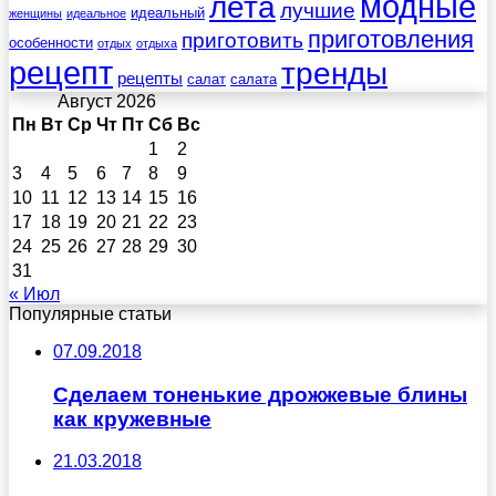
лета
модные
лучшие
идеальный
женщины
идеальное
приготовления
приготовить
особенности
отдых
отдыха
рецепт
тренды
рецепты
салат
салата
Август 2026
Пн
Вт
Ср
Чт
Пт
Сб
Вс
1
2
3
4
5
6
7
8
9
10
11
12
13
14
15
16
17
18
19
20
21
22
23
24
25
26
27
28
29
30
31
« Июл
Популярные статьи
07.09.2018
Сделаем тоненькие дрожжевые блины
как кружевные
21.03.2018