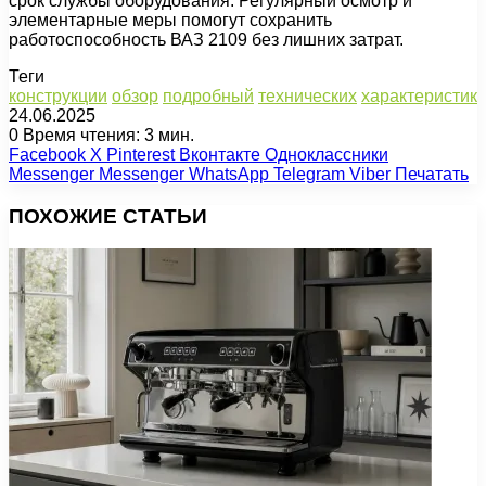
срок службы оборудования. Регулярный осмотр и
элементарные меры помогут сохранить
работоспособность ВАЗ 2109 без лишних затрат.
Теги
конструкции
обзор
подробный
технических
характеристик
24.06.2025
0
Время чтения: 3 мин.
Facebook
X
Pinterest
Вконтакте
Одноклассники
Messenger
Messenger
WhatsApp
Telegram
Viber
Печатать
ПОХОЖИЕ СТАТЬИ