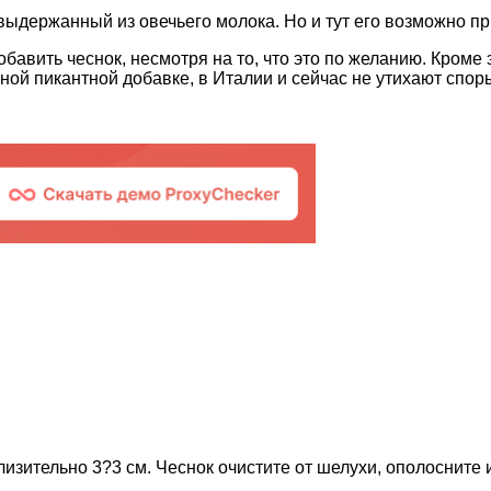
ыдержанный из овечьего молока. Но и тут его возможно п
обавить чеснок, несмотря на то, что это по желанию. Кроме
ной пикантной добавке, в Италии и сейчас не утихают споры
лизительно 3?3 см. Чеснок очистите от шелухи, ополосните