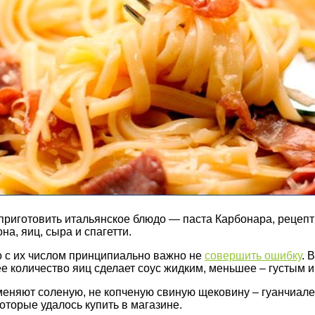
риготовить итальянское блюдо — паста Карбонара, рецепт
а, яиц, сыра и спагетти.
го с их числом принципиально важно не
совершить ошибку
. 
ее количество яиц сделает соус жидким, меньшее – густым 
еняют соленую, не копченую свиную щековину – гуанчиале.
оторые удалось купить в магазине.