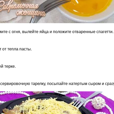
ите с огня, вылейте яйца и положите отваренные спагетти.
 от тепла пасты.
й терке.
ервировочную тарелку, посыпайте натертым сыром и сразу 