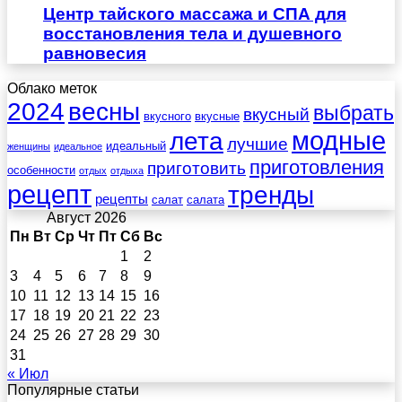
Центр тайского массажа и СПА для
восстановления тела и душевного
равновесия
Облако меток
весны
2024
выбрать
вкусный
вкусного
вкусные
лета
модные
лучшие
идеальный
женщины
идеальное
приготовления
приготовить
особенности
отдых
отдыха
рецепт
тренды
рецепты
салат
салата
Август 2026
Пн
Вт
Ср
Чт
Пт
Сб
Вс
1
2
3
4
5
6
7
8
9
10
11
12
13
14
15
16
17
18
19
20
21
22
23
24
25
26
27
28
29
30
31
« Июл
Популярные статьи