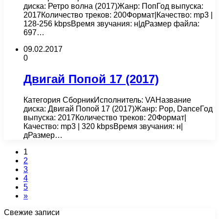
диска: Ретро волна (2017)Жанр: ПопГод выпуска:
2017Количество треков: 200Формат|Качество: mp3 |
128-256 kbpsВремя звучания: н|дРазмер файла:
697…
09.02.2017
0
Двигай Попой 17 (2017)
Категория СборникИсполнитель: VAНазвание
диска: Двигай Попой 17 (2017)Жанр: Pop, DanceГод
выпуска: 2017Количество треков: 20Формат|
Качество: mp3 | 320 kbpsВремя звучания: н|
дРазмер…
1
2
3
4
5
»
Свежие записи