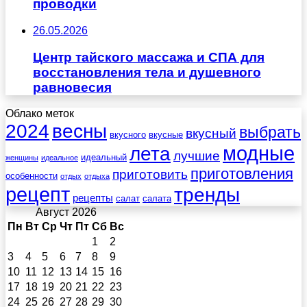
проводки
26.05.2026
Центр тайского массажа и СПА для
восстановления тела и душевного
равновесия
Облако меток
весны
2024
выбрать
вкусный
вкусного
вкусные
лета
модные
лучшие
идеальный
женщины
идеальное
приготовления
приготовить
особенности
отдых
отдыха
рецепт
тренды
рецепты
салат
салата
Август 2026
Пн
Вт
Ср
Чт
Пт
Сб
Вс
1
2
3
4
5
6
7
8
9
10
11
12
13
14
15
16
17
18
19
20
21
22
23
24
25
26
27
28
29
30