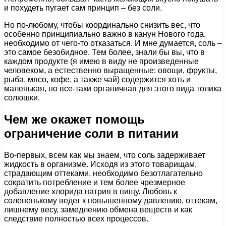
и похудеть пугает сам принцип – без соли.
Но по-любому, чтобы координально снизить вес, что
особенно принципиально важно в канун Нового года,
необходимо от чего-то отказаться. И мне думается, соль –
это самое безобидное. Тем более, знали бы вы, что в
каждом продукте (я имею в виду не произведенные
человеком, а естественно выращенные: овощи, фрукты,
рыба, мясо, кофе, а также чай) содержится хоть и
маленькая, но все-таки органичная для этого вида толика
солюшки.
Чем же окажет помощь
ограничение соли в питании
Во-первых, всем как мы знаем, что соль задерживает
жидкость в организме. Исходя из этого товарищам,
страдающим оттеками, необходимо безотлагательно
сократить потребление и тем более чрезмерное
добавление хлорида натрия в пищу. Любовь к
солененькому ведет к повышенному давлению, оттекам,
лишнему весу, замедлению обмена веществ и как
следствие полностью всех процессов.