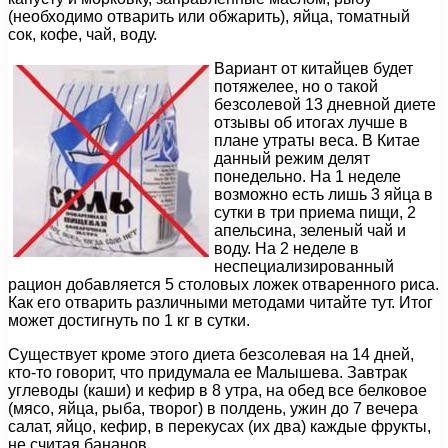
(необходимо отварить или обжарить), яйца, томатный
сок, кофе, чай, воду.
Вариант от китайцев будет
потяжелее, но о такой
безсолевой 13 дневной диете
отзывы об итогах лучше в
плане утраты веса. В Китае
данный режим делят
понедельно. На 1 неделе
возможно есть лишь 3 яйца в
сутки в три приема пищи, 2
апельсина, зеленый чай и
воду. На 2 неделе в
неспециализированный
рацион добавляется 5 столовых ложек отваренного риса.
Как его отварить различными методами читайте тут. Итог
может достигнуть по 1 кг в сутки.
Существует кроме этого диета безсолевая на 14 дней,
кто-то говорит, что придумала ее Малышева. Завтрак
углеводы (каши) и кефир в 8 утра, на обед все белковое
(мясо, яйца, рыба, творог) в полдень, ужин до 7 вечера
салат, яйцо, кефир, в перекусах (их два) каждые фрукты,
не считая бананов.