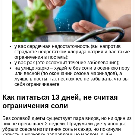
у вас сердечная недостаточность (вы напротив
страдаете недостатком хлорида натрия и вас такие
ограничения в постель);
у вас рак (это осложнит течение заболевания);
на улице жарко – худейте без соли в осеннюю пору
или весной (по окончании сезона маринадов), а
лучше в посты, так несложнее не забывать, что вы
себя ограничиваете.
Как питаться 13 дней, не считая
ограничения соли
Без солевой диеты существует пара видов, но ни один из
них не превышает 2 недели. Придумали диету японцы:
убрали совсем из питания соль и сахар, но покинули
капусту и морковку, заправленные маслом, рыбу