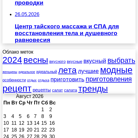
проводки
26.05.2026
Центр тайского массажа и СПА для
восстановления тела и душевного
равновесия
Облако меток
весны
2024
выбрать
вкусный
вкусного
вкусные
лета
модные
лучшие
идеальный
женщины
идеальное
приготовления
приготовить
особенности
отдых
отдыха
рецепт
тренды
рецепты
салат
салата
Август 2026
Пн
Вт
Ср
Чт
Пт
Сб
Вс
1
2
3
4
5
6
7
8
9
10
11
12
13
14
15
16
17
18
19
20
21
22
23
24
25
26
27
28
29
30