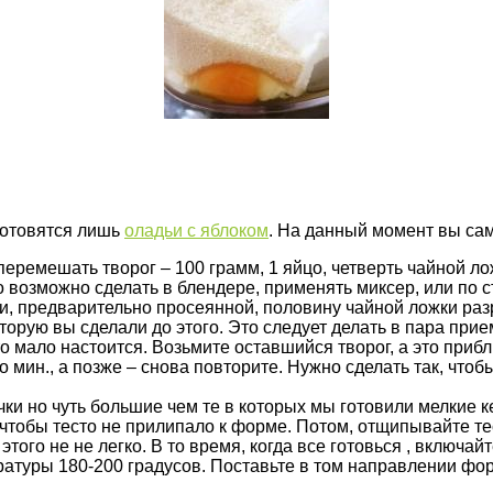
 готовятся лишь
оладьи с яблоком
. На данный момент вы сам
емешать творог – 100 грамм, 1 яйцо, четверть чайной ложк
 возможно сделать в блендере, применять миксер, или по с
и, предварительно просеянной, половину чайной ложки раз
оторую вы сделали до этого. Это следует делать в пара пр
 мало настоится. Возьмите оставшийся творог, а это прибл
о мин., а позже – снова повторите. Нужно сделать так, что
и но чуть большие чем те в которых мы готовили мелкие ке
 чтобы тесто не прилипало к форме. Потом, отщипывайте т
ого не не легко. В то время, когда все готовься , включайт
ратуры 180-200 градусов. Поставьте в том направлении фо