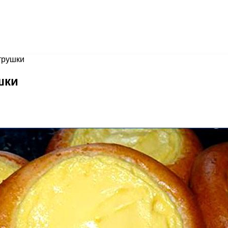
трушки
шки