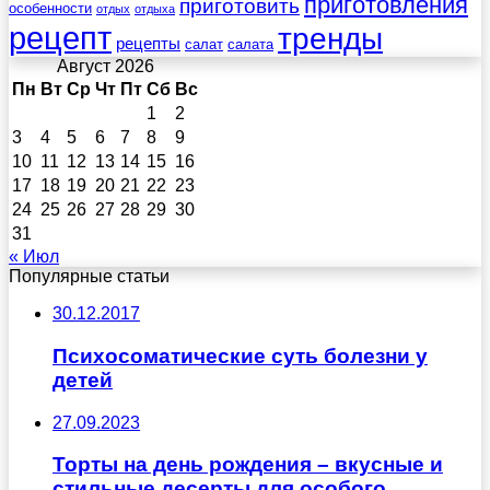
приготовления
приготовить
особенности
отдых
отдыха
рецепт
тренды
рецепты
салат
салата
Август 2026
Пн
Вт
Ср
Чт
Пт
Сб
Вс
1
2
3
4
5
6
7
8
9
10
11
12
13
14
15
16
17
18
19
20
21
22
23
24
25
26
27
28
29
30
31
« Июл
Популярные статьи
30.12.2017
Психосоматические суть болезни у
детей
27.09.2023
Торты на день рождения – вкусные и
стильные десерты для особого