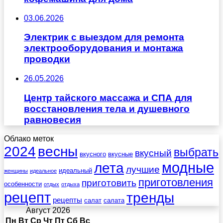
03.06.2026
Электрик с выездом для ремонта
электрооборудования и монтажа
проводки
26.05.2026
Центр тайского массажа и СПА для
восстановления тела и душевного
равновесия
Облако меток
весны
2024
выбрать
вкусный
вкусного
вкусные
лета
модные
лучшие
идеальный
женщины
идеальное
приготовления
приготовить
особенности
отдых
отдыха
рецепт
тренды
рецепты
салат
салата
Август 2026
Пн
Вт
Ср
Чт
Пт
Сб
Вс