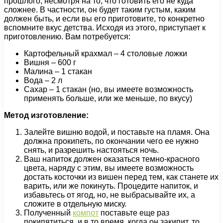
прошлого, несмотря на то, что готовить его не куда
сложнее. В частности, он будет таким густым, каким
должен быть, и если вы его приготовите, то конкретно
вспомните вкус детства. Исходя из этого, приступает к
приготовлению. Вам потребуется:
Картофельный крахмал – 4 столовые ложки
Вишня – 600 г
Малина – 1 стакан
Вода – 2 л
Сахар – 1 стакан (но, вы имеете возможность
применять больше, или же меньше, по вкусу)
Метод изготовление:
Залейте вишню водой, и поставьте на пламя. Она
должна прокипеть, по окончании чего ее нужно
снять, и разрешить настояться ночь.
Ваш напиток должен оказаться темно-красного
цвета, наряду с этим, вы имеете возможность
достать косточки из вишен перед тем, как станете их
варить, или же покинуть. Процедите напиток, и
избавьтесь от ягод, но, не выбрасывайте их, а
сложите в отдельную миску.
Полученный
компот
поставьте еще раз
покипятиться, и в то время, когда он закипит, то