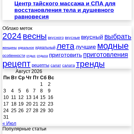
Центр тайского массажа и СПА для
восстановления тела и душевного
равновесия
Облако меток
весны
2024
выбрать
вкусный
вкусного
вкусные
лета
модные
лучшие
идеальный
женщины
идеальное
приготовления
приготовить
особенности
отдых
отдыха
рецепт
тренды
рецепты
салат
салата
Август 2026
Пн
Вт
Ср
Чт
Пт
Сб
Вс
1
2
3
4
5
6
7
8
9
10
11
12
13
14
15
16
17
18
19
20
21
22
23
24
25
26
27
28
29
30
31
« Июл
Популярные статьи