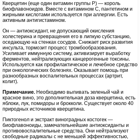
Кверцетин (еще один витамин группы P) — король
биофлавоноидов. Вместе с витамином С, пантетином и
жирными кислотами используется при аллергии. Есть
активным антигистамином.
Он — антиоксидант, не допускающий окисления
холестерина и превращения его в липкую субстанцию,
оседающую на стенках сосудов. Снижает риск развития
инсульта, тормозит процесс тромбообразования.
Усиливает иммунную систему, активизирует выработку
ферментов, нейтрализующих канцерогенные токсины.
Используется как профилактическое и лечебное средство
при онкологических болезнях. Оказывает помощь при
разнообразных воспалительных процессах (артрит,
колит).
Примечание.
Необходимо выпивать зеленый чай и
красное вино, это дополнительная доза кверцетина, есть
яблоки, лук, помидоры и брокколи. Существует около 40
природных источников кверцетина.
Пиктогенол и экстракт виноградных костогек —
биофлавоноиды, замечательнейшие антиоксиданты и
противовоспалительные средства. Они нейтрализуют
свободные радикалы с не меньшей эффективностью,