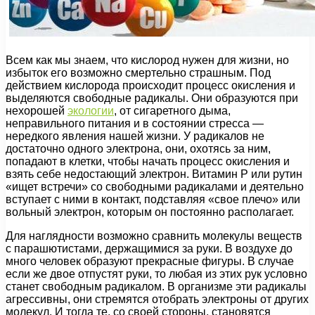
Всем как мы знаем, что кислород нужен для жизни, но
избыток его возможно смертельно страшным. Под
действием кислорода происходит процесс окисления и
выделяются свободные радикалы. Они образуются при
нехорошей
экологии
, от сигаретного дыма,
неправильного питания и в состоянии стресса —
нередкого явления нашей жизни. У радикалов не
достаточно одного электрона, они, охотясь за ним,
попадают в клетки, чтобы начать процесс окисления и
взять себе недостающий электрон. Витамин P или рутин
«ищет встречи» со свободными радикалами и деятельно
вступает с ними в контакт, подставляя «свое плечо» или
вольный электрон, которым он постоянно располагает.
Для наглядности возможно сравнить молекулы веществ
с парашютистами, держащимися за руки. В воздухе до
много человек образуют прекрасные фигуры. В случае
если же двое отпустят руки, то любая из этих рук условно
станет свободным радикалом. В организме эти радикалы
агрессивны, они стремятся отобрать электроны от других
молекул. И тогда те, со своей стороны, становятся