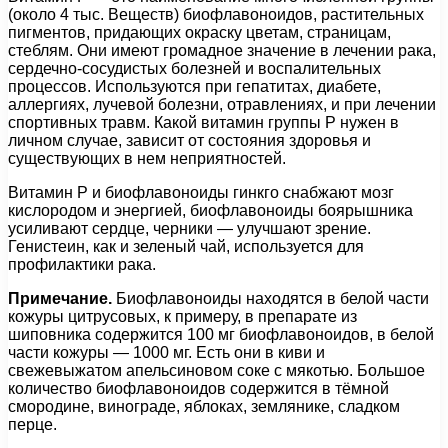
(около 4 тыс. Веществ) биофлавоноидов, растительных
пигментов, придающих окраску цветам, страницам,
стеблям. Они имеют громадное значение в лечении рака,
сердечно-сосудистых болезней и воспалительных
процессов. Используются при гепатитах, диабете,
аллергиях, лучевой болезни, отравлениях, и при лечении
спортивных травм. Какой витамин группы P нужен в
личном случае, зависит от состояния здоровья и
существующих в нем неприятностей.
Витамин P и биофлавоноиды гинкго снабжают мозг
кислородом и энергией, биофлавоноиды боярышника
усиливают сердце, черники — улучшают зрение.
Генистеин, как и зеленый чай, используется для
профилактики рака.
Примечание.
Биофлавоноиды находятся в белой части
кожуры цитрусовых, к примеру, в препарате из
шиповника содержится 100 мг биофлавоноидов, в белой
части кожуры — 1000 мг. Есть они в киви и
свежевыжатом апельсиновом соке с мякотью. Большое
количество биофлавоноидов содержится в тёмной
смородине, винограде, яблоках, землянике, сладком
перце.