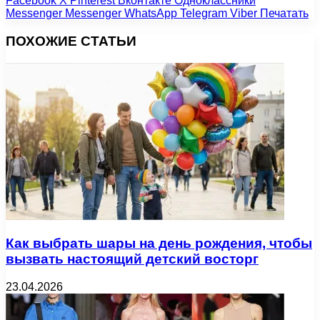
Facebook
X
Pinterest
Вконтакте
Одноклассники
Messenger
Messenger
WhatsApp
Telegram
Viber
Печатать
ПОХОЖИЕ СТАТЬИ
Как выбрать шары на день рождения, чтобы
вызвать настоящий детский восторг
23.04.2026