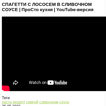
СПАГЕТТИ С ЛОСОСЕМ В СЛИВОЧНОМ
СОУСЕ | ПроСто кухня | YouTube-версия
Теги
паста
рецепт
семгой
сливочном
соусе