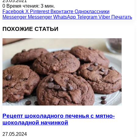
25.05.2021
0
Время чтения: 3 мин.
Facebook
X
Pinterest
Вконтакте
Одноклассники
Messenger
Messenger
WhatsApp
Telegram
Viber
Печатать
ПОХОЖИЕ СТАТЬИ
Рецепт шоколадного печенья с мятно-
шоколадной начинкой
27.05.2024