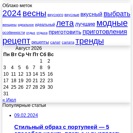
Облако меток
весны
2024
выбрать
вкусный
вкусного
вкусные
лета
модные
лучшие
идеальный
женщины
идеальное
приготовления
приготовить
особенности
отдых
отдыха
рецепт
тренды
рецепты
салат
салата
Август 2026
Пн
Вт
Ср
Чт
Пт
Сб
Вс
1
2
3
4
5
6
7
8
9
10
11
12
13
14
15
16
17
18
19
20
21
22
23
24
25
26
27
28
29
30
31
« Июл
Популярные статьи
09.02.2024
Стильный образ с портупеей — 5