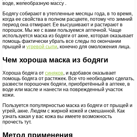
воде, желеобразную массу .
Бодягу собирают в утепленные месяцы года, в то время,
когда ее свойства в полном расцвете, потому что зимний
период она отмирает. Ее высушивают и растирают в
порошок. Мы же с вами пользуемся аптечной. Чаще
используется маска из бодяги от акне, которая оказывает
помощь фактически убрать все следы по окончании
прыщей и
угревой сыпи
, конечно для омоложения лица.
Чем хороша маска из бодяги
Хороша бодяга от
синяков
, и вдобавок оказывает
помощь бодяга от растяжек. Все что необходимо сделать,
развести порошочек бодяги, приобретённый в аптеке, в
воде или масле и нанести на поврежденный участок
кожи.
Пользуется популярностью маска из бодяги от прыщей и
угрей, акне. Людям с жирной кожей и смешанной. Как
узнать какая у вас кожа вы имеете возможность
прочесть тут.
Метод применения