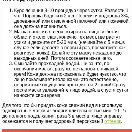
Курс лечения 8-10 процедур через сутки. Развести 1
ч.л. Порошка бодяги и 2 ч.л. Перекиси водорода 3%,
деревянной или стеклянной палочкой или ложечкой,
она должна вспениться.
Маска наносится легко втирая на лицо, избегая
области около глаз , конечно тех мест, где растут
усики и держите от 5-20 мин. (начинайте с 5 мин.,в
случае если делаете в первый раз, посмотрите как
реагирует кожа). Делайте эту маску незадолго до
выходных дней. Потом осознаете из-за чего.
Смывайте прохладной водой. Ни за что, по
окончании маски сразу же не наносите никакой
крем! Кожа должна покраснеть и будет чувство, что
лицо покалывает иголочками- это естественно,
неприятные ощущения проходят на 2 сутки! Сразу
после маски увлажняйте лицо водой, а спустя сутки
наносите свои крема.
Для того что бы придать коже свежий вид я использую
однократные маски из бодяги длительностью мин. 10-15
до полного подсыхания, раза 3 в месяц, лицо вправду
освежается и получает здоровый персиковый
оттенок
.