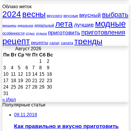
Облако меток
весны
2024
выбрать
вкусный
вкусного
вкусные
лета
модные
лучшие
идеальный
женщины
идеальное
приготовления
приготовить
особенности
отдых
отдыха
рецепт
тренды
рецепты
салат
салата
Август 2026
Пн
Вт
Ср
Чт
Пт
Сб
Вс
1
2
3
4
5
6
7
8
9
10
11
12
13
14
15
16
17
18
19
20
21
22
23
24
25
26
27
28
29
30
31
« Июл
Популярные статьи
09.11.2018
Как правильно и вкусно приготовить