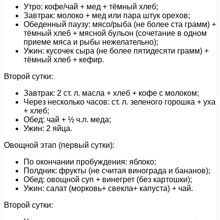
Утро: кофе/чай + мед + тёмный хлеб;
Завтрак: молоко + мед или пара штук орехов;
Обеденный паузу: мясо/рыба (не более ста грамм) +
тёмный хлеб + мясной бульон (сочетание в одном
приеме мяса и рыбы нежелательно);
Ужин: кусочек сыра (не более пятидесяти грамм) +
тёмный хлеб + кефир.
Второй сутки:
Завтрак: 2 ст. л. масла + хлеб + кофе с молоком;
Через несколько часов: ст. л. зеленого горошка + уха
+ хлеб;
Обед: чай + ½ ч.л. меда;
Ужин: 2 яйца.
Овощной этап (первый сутки):
По окончании пробуждения: яблоко;
Полдник: фрукты (не считая винограда и бананов);
Обед: овощной суп + винегрет (без картошки);
Ужин: салат (морковь+ свекла+ капуста) + чай.
Второй сутки: