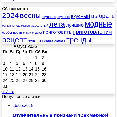
Облако меток
весны
2024
выбрать
вкусный
вкусного
вкусные
лета
модные
лучшие
идеальный
женщины
идеальное
приготовления
приготовить
особенности
отдых
отдыха
рецепт
тренды
рецепты
салат
салата
Август 2026
Пн
Вт
Ср
Чт
Пт
Сб
Вс
1
2
3
4
5
6
7
8
9
10
11
12
13
14
15
16
17
18
19
20
21
22
23
24
25
26
27
28
29
30
31
« Июл
Популярные статьи
16.05.2018
Отличительные признаки трёхмерной