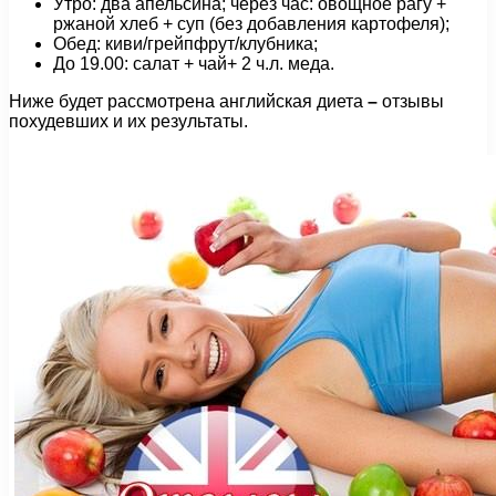
Утро: два апельсина; через час: овощное рагу +
ржаной хлеб + суп (без добавления картофеля);
Обед: киви/грейпфрут/клубника;
До 19.00: салат + чай+ 2 ч.л. меда.
Ниже будет рассмотрена английская диета
–
отзывы
похудевших и их результаты.