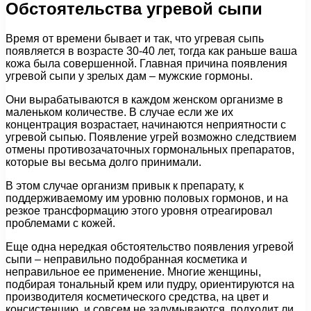
Обстоятельства угревой сыпи
Время от времени бывает и так, что угревая сыпь
появляется в возрасте 30-40 лет, тогда как раньше ваша
кожа была совершенной. Главная причина появления
угревой сыпи у зрелых дам – мужские гормоны.
Они вырабатываются в каждом женском организме в
маленьком количестве. В случае если же их
концентрация возрастает, начинаются неприятности с
угревой сыпью. Появление угрей возможно следствием
отмены противозачаточных гормональных препаратов,
которые вы весьма долго принимали.
В этом случае организм привык к препарату, к
поддерживаемому им уровню половых гормонов, и на
резкое трансформацию этого уровня отреагировал
проблемами с кожей.
Еще одна нередкая обстоятельство появления угревой
сыпи – неправильно подобранная косметика и
неправильное ее применение. Многие женщины,
подбирая тональный крем или пудру, ориентируются на
производителя косметического средства, на цвет и
консистенцию, и совсем не задумываются, подходит ли