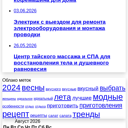
03.06.2026
Электрик с выездом для ремонта
электрооборудования и монтажа
проводки
26.05.2026
Центр тайского массажа и СПА для
восстановления тела и душевного
равновесия
Облако меток
весны
2024
выбрать
вкусный
вкусного
вкусные
лета
модные
лучшие
идеальный
женщины
идеальное
приготовления
приготовить
особенности
отдых
отдыха
рецепт
тренды
рецепты
салат
салата
Август 2026
Пн
Вт
Ср
Чт
Пт
Сб
Вс