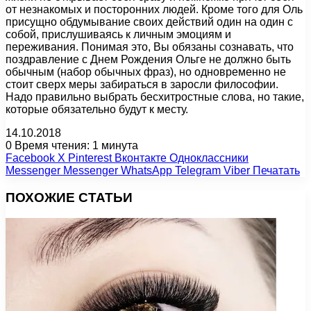
от незнакомых и посторонних людей. Кроме того для Оль
присущно обдумывание своих действий один на один с
собой, прислушиваясь к личным эмоциям и
переживания. Понимая это, Вы обязаны сознавать, что
поздравление с Днем Рождения Ольге не должно быть
обычным (набор обычных фраз), но одновременно не
стоит сверх меры забираться в заросли философии.
Надо правильно выбрать бесхитростные слова, но такие,
которые обязательно будут к месту.
14.10.2018
0
Время чтения: 1 минута
Facebook
X
Pinterest
Вконтакте
Одноклассники
Messenger
Messenger
WhatsApp
Telegram
Viber
Печатать
ПОХОЖИЕ СТАТЬИ