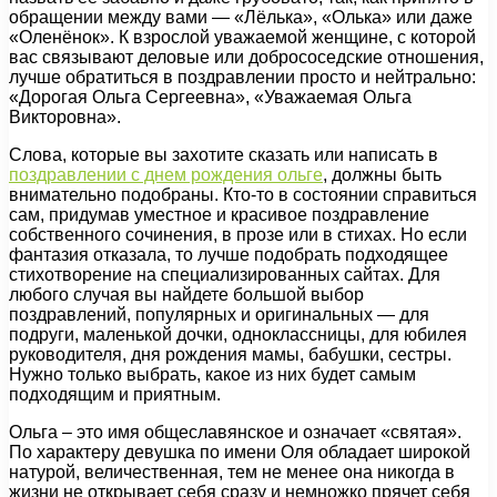
обращении между вами — «Лёлька», «Олька» или даже
«Оленёнок». К взрослой уважаемой женщине, с которой
вас связывают деловые или добрососедские отношения,
лучше обратиться в поздравлении просто и нейтрально:
«Дорогая Ольга Сергеевна», «Уважаемая Ольга
Викторовна».
Слова, которые вы захотите сказать или написать в
поздравлении с днем рождения ольге
, должны быть
внимательно подобраны. Кто-то в состоянии справиться
сам, придумав уместное и красивое поздравление
собственного сочинения, в прозе или в стихах. Но если
фантазия отказала, то лучше подобрать подходящее
стихотворение на специализированных сайтах. Для
любого случая вы найдете большой выбор
поздравлений, популярных и оригинальных — для
подруги, маленькой дочки, одноклассницы, для юбилея
руководителя, дня рождения мамы, бабушки, сестры.
Нужно только выбрать, какое из них будет самым
подходящим и приятным.
Ольга – это имя общеславянское и означает «святая».
По характеру девушка по имени Оля обладает широкой
натурой, величественная, тем не менее она никогда в
жизни не открывает себя сразу и немножко прячет себя