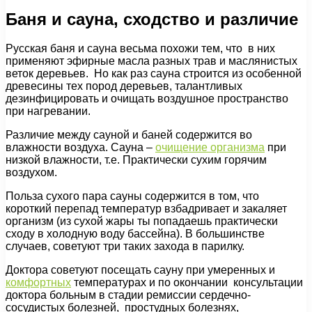
Баня и сауна, сходство и различие
Русская баня и сауна весьма похожи тем, что в них
применяют эфирные масла разных трав и маслянистых
веток деревьев. Но как раз сауна строится из особенной
древесины тех пород деревьев, талантливых
дезинфицировать и очищать воздушное пространство
при нагревании.
Различие между сауной и баней содержится во
влажности воздуха. Сауна –
очищение организма
при
низкой влажности, т.е. Практически сухим горячим
воздухом.
Польза сухого пара сауны содержится в том, что
короткий перепад температур взбадривает и закаляет
организм (из сухой жары ты попадаешь практически
сходу в холодную воду бассейна). В большинстве
случаев, советуют три таких захода в парилку.
Доктора советуют посещать сауну при умеренных и
комфортных
температурах и по окончании консультации
доктора больным в стадии ремиссии сердечно-
сосудистых болезней, простудных болезнях,