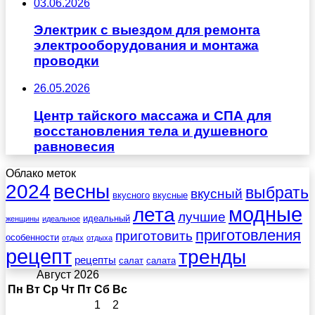
03.06.2026
Электрик с выездом для ремонта
электрооборудования и монтажа
проводки
26.05.2026
Центр тайского массажа и СПА для
восстановления тела и душевного
равновесия
Облако меток
весны
2024
выбрать
вкусный
вкусного
вкусные
лета
модные
лучшие
идеальный
женщины
идеальное
приготовления
приготовить
особенности
отдых
отдыха
рецепт
тренды
рецепты
салат
салата
Август 2026
Пн
Вт
Ср
Чт
Пт
Сб
Вс
1
2