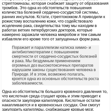
стрептокиназы, которая снабжает защиту от образования
тромбов. Это одна из обстоятельств повышения
количества болезней сердечно-сосудистой системы,
ранних инсультов. Кстати, стрептококком А приводили к
рожистому воспалению кожи, что содействовало
исцелению рака, свидетельства тому мы находим в
работах ветхих петербургских докторов, которые
намерено заражали человека микробом и тем самым
избавляли его кроме того от запущенных форм рака.
Поражает и параллелизм натиска химио- и
антибиотикотерапии с повышением
смертности от сердечно-сосудистых болезней
и рака. Мы бездумным применением
огромных доз высокотоксичных препаратов
нарушаем законы существования человека в
Природе. И в этом, возможно полагать,
кроется одна из основных обстоятельств роста
заболеваемости.
Одна из обстоятельств большого кровяного давления то,
что кислотная среда сгущает кровь и этим приводит к
опасности закупорки капилляров. Кислотные остатки
накапливаются и в кровеносных сосудах. Они смогут
закупорить капилляры, снабжающие кровью мозг.