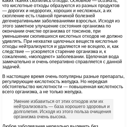
каких тканях скопились отходы. Основное — осознать,
что кислотные отходы образуются из разных продуктов
— дорогих и недорогих, хороших и несложных, а их
скопление есть главной причиной болезней
дегенеративными заболеваниями взрослых. Исходя из
этого заметное улучшение состояния организма по
окончании очистке организма от токсинов, при
уменьшении скопившихся кислотных отходов не должно
удивлять. При нехватке щелочных веществ кислотные
отходы нейтрализуются и удаляются не всецело, и, как
следствие — ускоряется старение организма и, к
сожалению, «молодеют» заболевании. Щелочная вода
замечательно и очень оперативно справляется с данной
задачей.
В настоящее время очень популярны разные препараты,
регулирующие кислотность желудка. Но нередкая
обстоятельство кислотности — повышенная кислотность
всего организма, а не только желудка.
Умение избавиться от этих отходов или их
нейтрализовать — база хорошего здоровья и
долголетия. Исходя из этого польза очищения
организма очень высока.
Любое заболевание нереально вылечить без