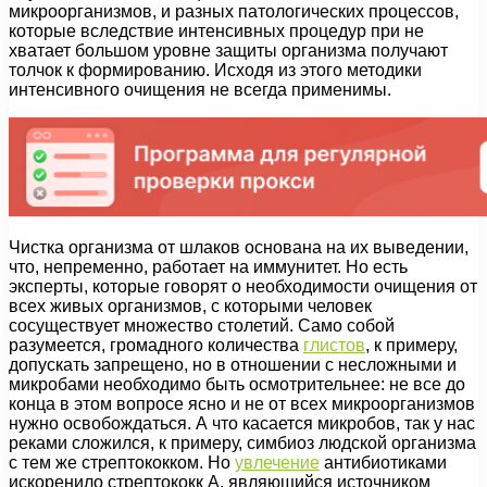
микроорганизмов, и разных патологических процессов,
которые вследствие интенсивных процедур при не
хватает большом уровне защиты организма получают
толчок к формированию. Исходя из этого методики
интенсивного очищения не всегда применимы.
Чистка организма от шлаков основана на их выведении,
что, непременно, работает на иммунитет. Но есть
эксперты, которые говорят о необходимости очищения от
всех живых организмов, с которыми человек
сосуществует множество столетий. Само собой
разумеется, громадного количества
глистов
, к примеру,
допускать запрещено, но в отношении с несложными и
микробами необходимо быть осмотрительнее: не все до
конца в этом вопросе ясно и не от всех микроорганизмов
нужно освобождаться. А что касается микробов, так у нас
реками сложился, к примеру, симбиоз людской организма
с тем же стрептококком. Но
увлечение
антибиотиками
искоренило стрептококк А, являющийся источником