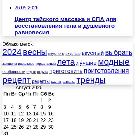
26.05.2026
Центр тайского массажа и СПА для
восстановления тела и душевного
равновесия
Облако меток
весны
2024
выбрать
вкусный
вкусного
вкусные
лета
модные
лучшие
идеальный
женщины
идеальное
приготовления
приготовить
особенности
отдых
отдыха
рецепт
тренды
рецепты
салат
салата
Август 2026
Пн
Вт
Ср
Чт
Пт
Сб
Вс
1
2
3
4
5
6
7
8
9
10
11
12
13
14
15
16
17
18
19
20
21
22
23
24
25
26
27
28
29
30
31