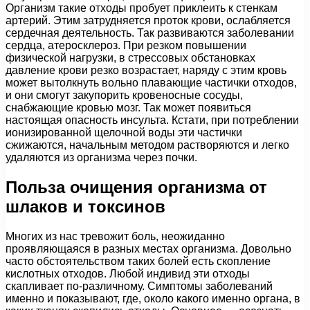
Организм такие отходы пробует приклеить к стенкам
артерий. Этим затрудняется проток крови, ослабляется
сердечная деятельность. Так развиваются заболевании
сердца, атеросклероз. При резком повышении
физической нагрузки, в стрессовых обстановках
давление крови резко возрастает, наряду с этим кровь
может вытолкнуть вольно плавающие частички отходов,
и они смогут закупорить кровеносные сосуды,
снабжающие кровью мозг. Так может появиться
настоящая опасность инсульта. Кстати, при потреблении
ионизированной щелочной воды эти частички
сжижаются, начальным методом растворяются и легко
удаляются из организма через почки.
Польза очищения организма от
шлаков и токсинов
Многих из нас тревожит боль, неожиданно
проявляющаяся в разных местах организма. Довольно
часто обстоятельством таких болей есть скопление
кислотных отходов. Любой индивид эти отходы
скапливает по-различному. Симптомы заболеваний
именно и показывают, где, около какого именно органа, в