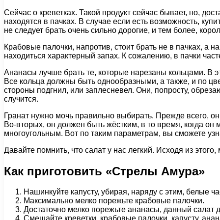
Сейчас о креветках. Такой продукт сейчас бывает, но, д
находятся в пачках. В случае если есть возможность, купи
не следует брать очень сильно дорогие, и тем более, корол
Крабовые палочки, напротив, стоит брать не в пачках, а на
находиться характерный запах. К сожалению, в пачки час
Ананасы лучше брать те, которые нарезаны кольцами. В это
Все кольца должны быть однообразными, а также, и по цве
стороны подгнил, или заплесневел. Они, попросту, обрезаю
случится.
Гранат нужно мочь правильно выбирать. Прежде всего, он д
Во-вторых, он должен быть жёстким, в то время, когда он м
многоугольным. Вот по таким параметрам, вы сможете узнат
Давайте помнить, что салат у нас легкий. Исходя из этого
Как приготовить «Стрелы Амура»
Нашинкуйте капусту, убирая, наряду с этим, белые ча
Максимально мелко порежьте крабовые палочки.
Достаточно мелко порежьте ананасы, данный салат д
Смешайте креветки, крабовые палочки, капусту, анана