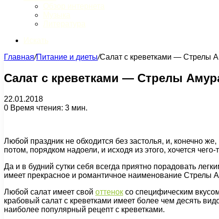
Обзор интернета
Музыка
Литература
Искать
Главная
/
Питание и диеты
/
Салат с креветками — Стрелы 
Салат с креветками — Стрелы Амур
22.01.2018
0
Время чтения: 3 мин.
Любой праздник не обходится без застолья, и, конечно же,
потом, порядком надоели, и исходя из этого, хочется чего-
Да и в будний сутки себя всегда приятно порадовать легк
имеет прекрасное и романтичное наименование Стрелы А
Любой салат имеет свой
оттенок
со специфическим вкусом
крабовый салат с креветками имеет более чем десять вид
наиболее популярный рецепт с креветками.