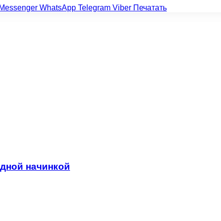
Messenger
WhatsApp
Telegram
Viber
Печатать
адной начинкой