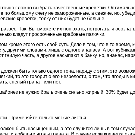
остаточно сложно выбрать качественные креветки. Оптималь
те по большому счету не замороженные, а свежие, но, убеди
евские креветки, толку от них будет не больше.
 развес. Так. Вы сможете их понюхать, потрогать, и осознать
тенько кладут просроченные крабовые палочки.
м кроме этого есть свой суть. Дело в том, что в то время,
ту, другими словами, лишь с одного ананаса. А вот кубикам
т гнилую часть, а другое насыпают в банку, но, ананас, на
олжен быть только одного тона, наряду с этим, это возможн
ягкий, то это говорит о его незрелости, о том, что ягоды в 
ь, спелый гранат, или нет.
, майонез не нужно брать очень сильно жирный. 30% будет д
сти. Применяйте только мягкие листья.
олжен быть насыщенным, а это случится лишь в том случае
сы, и добавьте ягоды граната. В случае если креветка окаж