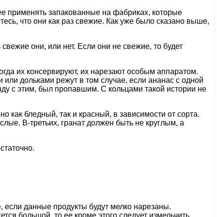
нее применять запакованные на фабриках, которые
тесь, что они как раз свежие. Как уже было сказано выше,
 свежие они, или нет. Если они не свежие, то будет
 когда их консервируют, их нарезают особым аппаратом.
и или дольками режут в том случае, если ананас с одной
ряду с этим, был пропавшим. С кольцами такой истории не
о как бледный, так и красный, в зависимости от сорта.
кислые. В-третьих, гранат должен быть не круглым, а
остаточно.
, если данные продукты будут мелко нарезаны.
ется большой, то ее кроме этого следует измельчить.