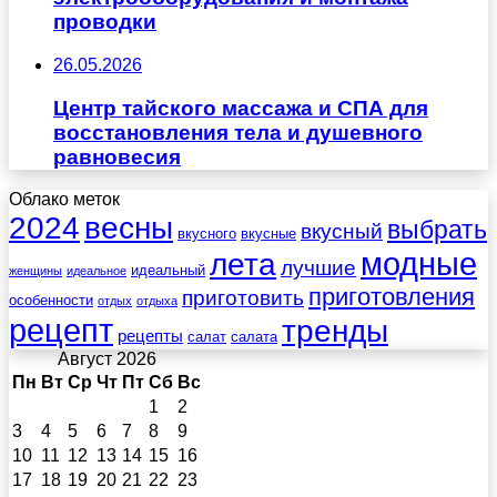
проводки
26.05.2026
Центр тайского массажа и СПА для
восстановления тела и душевного
равновесия
Облако меток
весны
2024
выбрать
вкусный
вкусного
вкусные
лета
модные
лучшие
идеальный
женщины
идеальное
приготовления
приготовить
особенности
отдых
отдыха
рецепт
тренды
рецепты
салат
салата
Август 2026
Пн
Вт
Ср
Чт
Пт
Сб
Вс
1
2
3
4
5
6
7
8
9
10
11
12
13
14
15
16
17
18
19
20
21
22
23