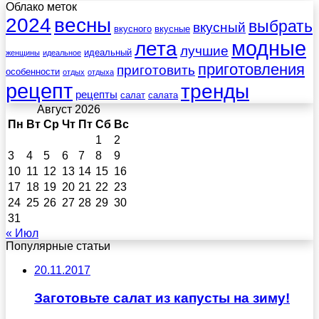
Облако меток
весны
2024
выбрать
вкусный
вкусного
вкусные
лета
модные
лучшие
идеальный
женщины
идеальное
приготовления
приготовить
особенности
отдых
отдыха
рецепт
тренды
рецепты
салат
салата
Август 2026
Пн
Вт
Ср
Чт
Пт
Сб
Вс
1
2
3
4
5
6
7
8
9
10
11
12
13
14
15
16
17
18
19
20
21
22
23
24
25
26
27
28
29
30
31
« Июл
Популярные статьи
20.11.2017
Заготовьте салат из капусты на зиму!