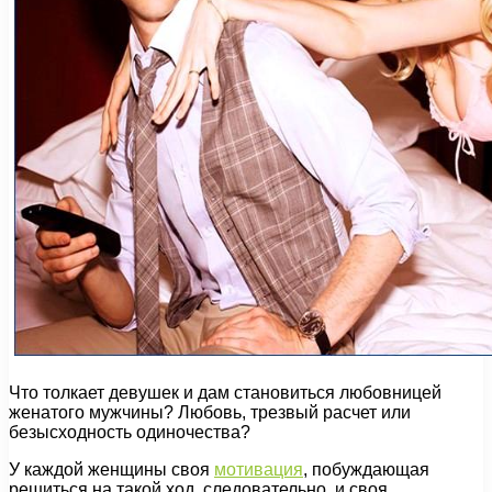
Что толкает девушек и дам становиться любовницей
женатого мужчины? Любовь, трезвый расчет или
безысходность одиночества?
У каждой женщины своя
мотивация
, побуждающая
решиться на такой ход, следовательно, и своя