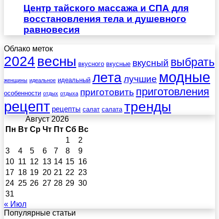
Центр тайского массажа и СПА для
восстановления тела и душевного
равновесия
Облако меток
весны
2024
выбрать
вкусный
вкусного
вкусные
лета
модные
лучшие
идеальный
женщины
идеальное
приготовления
приготовить
особенности
отдых
отдыха
рецепт
тренды
рецепты
салат
салата
Август 2026
Пн
Вт
Ср
Чт
Пт
Сб
Вс
1
2
3
4
5
6
7
8
9
10
11
12
13
14
15
16
17
18
19
20
21
22
23
24
25
26
27
28
29
30
31
« Июл
Популярные статьи