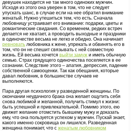
девушек находится не так много одиноких мужчин.
Исходя из этого она уверен в том, что не следует
упускать шанс, в случае если на нее обратил внимание
женатый. Нужно утешиться тем, что есть. Сначала
любовницу устраивает его внимание: подарки, цветы и
романтические свидания. Со временем, редких встреч
делается не хватает, а проводить выходные и праздники
в одиночестве весьма не легко и обидно. Она начинает
ревновать
любовника к жене, упрекать и обвинять его в
том, что он не спешит связывать с ней совместную
жизнь. Ей весьма хочется
выйти замуж
и иметь обычную
семью. Страх грядущего одиночества поселяется в ее
сознании. Следствие этого – апатия, депрессия, падение
собственной самооценки. Так как обещания, которые
давал любовник, в большинстве случаев не
выполняются.
Пара другая психология у разведенной женщины. По
окончании неудачного брака она желает ощутить себя
снова любимой и желанной, получить стимул к жизни:
быть успешной и привлекательной. Помимо этого, ею
движет желание отомстить бывшему мужу и доказать
ему, что она пользуется успехом у мужчин. Пускай знает,
какого именно сокровища он лишился. Разведенная
женщина понимает, что с
женатым любовником