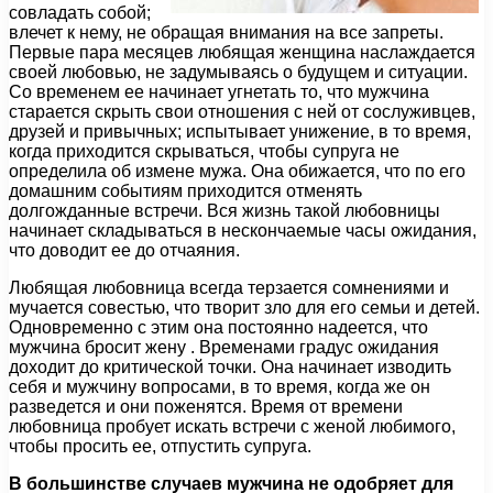
совладать собой;
влечет к нему, не обращая внимания на все запреты.
Первые пара месяцев любящая женщина наслаждается
своей любовью, не задумываясь о будущем и ситуации.
Со временем ее начинает угнетать то, что мужчина
старается скрыть свои отношения с ней от сослуживцев,
друзей и привычных; испытывает унижение, в то время,
когда приходится скрываться, чтобы супруга не
определила об измене мужа. Она обижается, что по его
домашним событиям приходится отменять
долгожданные встречи. Вся жизнь такой любовницы
начинает складываться в нескончаемые часы ожидания,
что доводит ее до отчаяния.
Любящая любовница всегда терзается сомнениями и
мучается совестью, что творит зло для его семьи и детей.
Одновременно с этим она постоянно надеется, что
мужчина бросит жену . Временами градус ожидания
доходит до критической точки. Она начинает изводить
себя и мужчину вопросами, в то время, когда же он
разведется и они поженятся. Время от времени
любовница пробует искать встречи с женой любимого,
чтобы просить ее, отпустить супруга.
В большинстве случаев мужчина не одобряет для