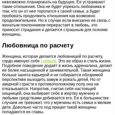
невозможно планировать на будущее. Ее устраивают
такие отношения. Она не будет упрекать любовника в
том, что он от нее торопится к своей семье, а будет
пробовать продолжить отношения как возможно
продолжительнее. Но в случае если внезапно ее связь с
женатым поклонником перерастает в любовь, это
приносит страдания и делается страшным для психики
женщины.
Любовница по расчету
Женщина, которая делается любовницей по расчету,
гордо именует себя
стервой
. Это ее образ и стиль жизни.
Подобное поведение додаёт в жизнь адреналина, делает
ее более насыщенной и занимательной. Такая женщина
больше занята карьерой и не собирается обозримой
перспективе выходить замуж и рожать детей. Но от
амурной страсти к противоположному полу она не
отказывается. Напротив, считая себя настоящей
хищницей, она выбирает себе в жертву мужчину и
любыми средствами добивается его. Ее в большинстве
случаев не тревожит, что у мужчины есть семья и мелкие
дети. Довольно часто под прицел такой женщины
попадаются их главы.