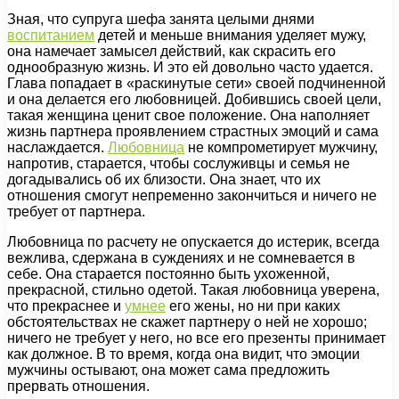
Зная, что супруга шефа занята целыми днями
воспитанием
детей и меньше внимания уделяет мужу,
она намечает замысел действий, как скрасить его
однообразную жизнь. И это ей довольно часто удается.
Глава попадает в «раскинутые сети» своей подчиненной
и она делается его любовницей. Добившись своей цели,
такая женщина ценит свое положение. Она наполняет
жизнь партнера проявлением страстных эмоций и сама
наслаждается.
Любовница
не компрометирует мужчину,
напротив, старается, чтобы сослуживцы и семья не
догадывались об их близости. Она знает, что их
отношения смогут непременно закончиться и ничего не
требует от партнера.
Любовница по расчету не опускается до истерик, всегда
вежлива, сдержана в суждениях и не сомневается в
себе. Она старается постоянно быть ухоженной,
прекрасной, стильно одетой. Такая любовница уверена,
что прекраснее и
умнее
его жены, но ни при каких
обстоятельствах не скажет партнеру о ней не хорошо;
ничего не требует у него, но все его презенты принимает
как должное. В то время, когда она видит, что эмоции
мужчины остывают, она может сама предложить
прервать отношения.