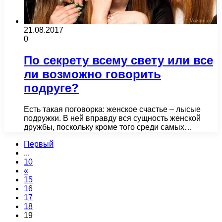
21.08.2017
0
По секрету всему свету или все
ли возможно говорить
подруге?
Есть такая поговорка: женское счастье – лысые
подружки. В ней вправду вся сущность женской
дружбы, поскольку кроме того среди самых…
Первый
...
10
«
15
16
17
18
19