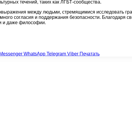
ьтурных течений, таких как ЛГБТ-сообщества.
овыражения между людьми, стремящимися исследовать гра
много согласия и поддержания безопасности. Благодаря с
ии и даже философии.
Messenger
WhatsApp
Telegram
Viber
Печатать