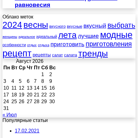
равновесия
Облако меток
весны
2024
выбрать
вкусный
вкусного
вкусные
лета
модные
лучшие
идеальный
женщины
идеальное
приготовления
приготовить
особенности
отдых
отдыха
рецепт
тренды
рецепты
салат
салата
Август 2026
Пн
Вт
Ср
Чт
Пт
Сб
Вс
1
2
3
4
5
6
7
8
9
10
11
12
13
14
15
16
17
18
19
20
21
22
23
24
25
26
27
28
29
30
31
« Июл
Популярные статьи
17.02.2021