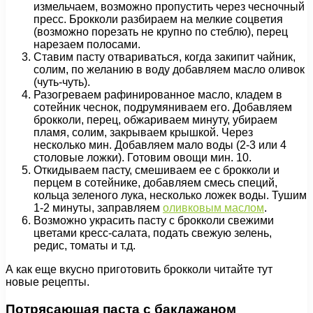
измельчаем, возможно пропустить через чесночный
пресс. Брокколи разбираем на мелкие соцветия
(возможно порезать не крупно по стеблю), перец
нарезаем полосами.
Ставим пасту отвариваться, когда закипит чайник,
солим, по желанию в воду добавляем масло оливок
(чуть-чуть).
Разогреваем рафинированное масло, кладем в
сотейник чеснок, подрумяниваем его. Добавляем
брокколи, перец, обжариваем минуту, убираем
пламя, солим, закрываем крышкой. Через
несколько мин. Добавляем мало воды (2-3 или 4
столовые ложки). Готовим овощи мин. 10.
Откидываем пасту, смешиваем ее с брокколи и
перцем в сотейнике, добавляем смесь специй,
кольца зеленого лука, несколько ложек воды. Тушим
1-2 минуты, заправляем
оливковым маслом
.
Возможно украсить пасту с брокколи свежими
цветами кресс-салата, подать свежую зелень,
редис, томаты и т.д.
А как еще вкусно приготовить брокколи читайте тут
новые рецепты.
Потрясающая паста с баклажаном