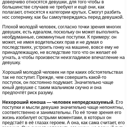
доверчиво относятся девушки, для того чтобы в
большинстве случаев не требуют и ещё они, как
полагают, относятся к категории крутых. Смогут разбить
нос сопернику, как бы самоутверждаясь перед девушкой.
Плохой молодой человек, согласно точки зрения многих
девушек, есть идеалом, поскольку он может выполнять
необдуманные, сиюминутные поступки. К примеру: он
может, не имея водительских прав и не думая о
последствиях, устроить гонку на машине, вовсе ему не
принадлежащую, не вследствие того что он желает её
угнать, а чтобы произвести неизгладимое впечатление на
девушку.
Хороший молодой человек ни при каких обстоятельствах
так не поступит. Прежде, чем совершить какой-то
поступок, он постоянно подумает. Значительно чаще
юный девушке с таким мальчиком скучно и она
предпочтёт риск разуму.
Нехороший юноша — человек непредсказуемый
. Его
поступки и мысли девушке значительно чаще непонятны,
соответственно и занимательны. По её точке зрения его
жизнь изобилует острыми моментами, в которых он
предстаёт в её глазах героем. А она, как сама считает, его