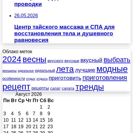
проводки
26.05.2026
Центр тайского массажа и СПА для
восстановления тела и душевного
равновесия
Облако меток
весны
2024
выбрать
вкусный
вкусного
вкусные
лета
модные
лучшие
идеальный
женщины
идеальное
приготовления
приготовить
особенности
отдых
отдыха
рецепт
тренды
рецепты
салат
салата
Август 2026
Пн
Вт
Ср
Чт
Пт
Сб
Вс
1
2
3
4
5
6
7
8
9
10
11
12
13
14
15
16
17
18
19
20
21
22
23