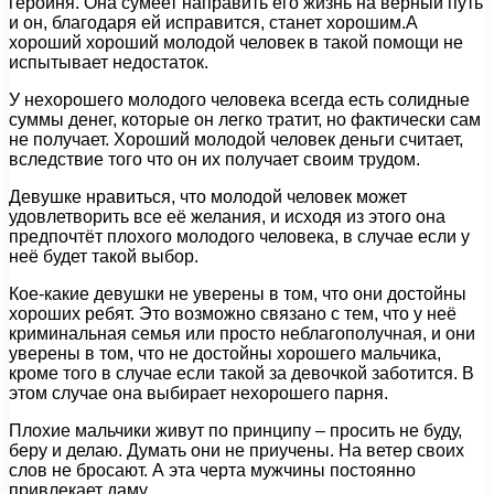
героиня. Она сумеет направить его жизнь на верный путь
и он, благодаря ей исправится, станет хорошим.А
хороший хороший молодой человек в такой помощи не
испытывает недостаток.
У нехорошего молодого человека всегда есть солидные
суммы денег, которые он легко тратит, но фактически сам
не получает. Хороший молодой человек деньги считает,
вследствие того что он их получает своим трудом.
Девушке нравиться, что молодой человек может
удовлетворить все её желания, и исходя из этого она
предпочтёт плохого молодого человека, в случае если у
неё будет такой выбор.
Кое-какие девушки не уверены в том, что они достойны
хороших ребят. Это возможно связано с тем, что у неё
криминальная семья или просто неблагополучная, и они
уверены в том, что не достойны хорошего мальчика,
кроме того в случае если такой за девочкой заботится. В
этом случае она выбирает нехорошего парня.
Плохие мальчики живут по принципу – просить не буду,
беру и делаю. Думать они не приучены. На ветер своих
слов не бросают. А эта черта мужчины постоянно
привлекает даму.