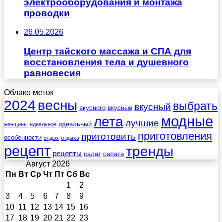
электрооборудования и монтажа
проводки
26.05.2026
Центр тайского массажа и СПА для
восстановления тела и душевного
равновесия
Облако меток
весны
2024
выбрать
вкусный
вкусного
вкусные
лета
модные
лучшие
идеальный
женщины
идеальное
приготовления
приготовить
особенности
отдых
отдыха
рецепт
тренды
рецепты
салат
салата
Август 2026
Пн
Вт
Ср
Чт
Пт
Сб
Вс
1
2
3
4
5
6
7
8
9
10
11
12
13
14
15
16
17
18
19
20
21
22
23