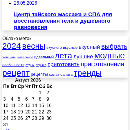
26.05.2026
Центр тайского массажа и СПА для
восстановления тела и душевного
равновесия
Облако меток
весны
2024
выбрать
вкусный
вкусного
вкусные
лета
модные
лучшие
идеальный
женщины
идеальное
приготовления
приготовить
особенности
отдых
отдыха
рецепт
тренды
рецепты
салат
салата
Август 2026
Пн
Вт
Ср
Чт
Пт
Сб
Вс
1
2
3
4
5
6
7
8
9
10
11
12
13
14
15
16
17
18
19
20
21
22
23
24
25
26
27
28
29
30
31