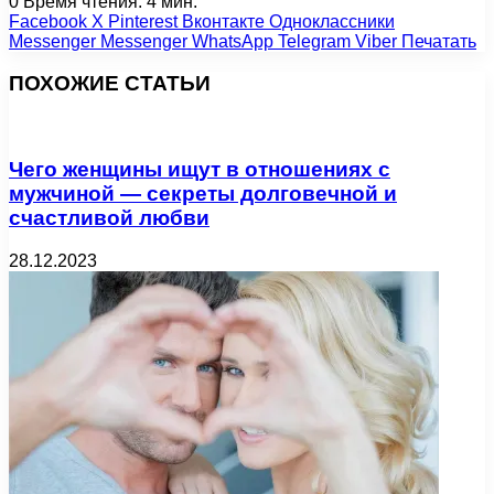
0
Время чтения: 4 мин.
Facebook
X
Pinterest
Вконтакте
Одноклассники
Messenger
Messenger
WhatsApp
Telegram
Viber
Печатать
ПОХОЖИЕ СТАТЬИ
Чего женщины ищут в отношениях с
мужчиной — секреты долговечной и
счастливой любви
28.12.2023