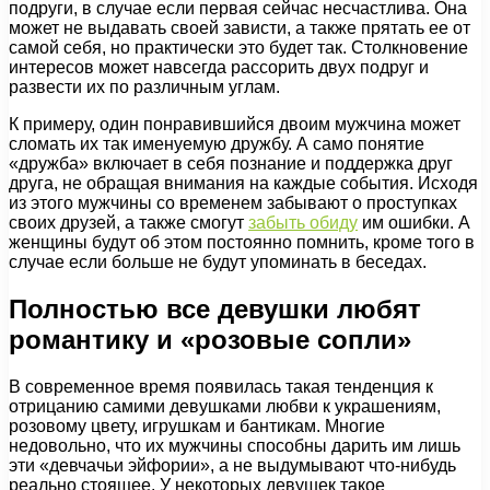
подруги, в случае если первая сейчас несчастлива. Она
может не выдавать своей зависти, а также прятать ее от
самой себя, но практически это будет так. Столкновение
интересов может навсегда рассорить двух подруг и
развести их по различным углам.
К примеру, один понравившийся двоим мужчина может
сломать их так именуемую дружбу. А само понятие
«дружба» включает в себя познание и поддержка друг
друга, не обращая внимания на каждые события. Исходя
из этого мужчины со временем забывают о проступках
своих друзей, а также смогут
забыть обиду
им ошибки. А
женщины будут об этом постоянно помнить, кроме того в
случае если больше не будут упоминать в беседах.
Полностью все девушки любят
романтику и «розовые сопли»
В современное время появилась такая тенденция к
отрицанию самими девушками любви к украшениям,
розовому цвету, игрушкам и бантикам. Многие
недовольно, что их мужчины способны дарить им лишь
эти «девчачьи эйфории», а не выдумывают что-нибудь
реально стоящее. У некоторых девушек такое