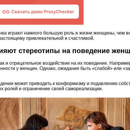
нка играют намного большую роль в жизни женщины, чем вн
настоящему привлекательной и счастливой.
лияют стереотипы на поведение жен
ак и отрицательное воздействие на их поведение. Например
енности у женщин. Однако, ожидания быть «слабой» или «з
едении может приводить к конформизму и подавлению собс
х ролей и ограничение своей самореализации.