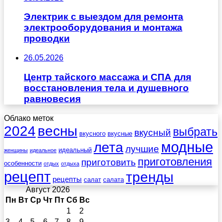
Электрик с выездом для ремонта
электрооборудования и монтажа
проводки
26.05.2026
Центр тайского массажа и СПА для
восстановления тела и душевного
равновесия
Облако меток
весны
2024
выбрать
вкусный
вкусного
вкусные
лета
модные
лучшие
идеальный
женщины
идеальное
приготовления
приготовить
особенности
отдых
отдыха
рецепт
тренды
рецепты
салат
салата
Август 2026
Пн
Вт
Ср
Чт
Пт
Сб
Вс
1
2
3
4
5
6
7
8
9