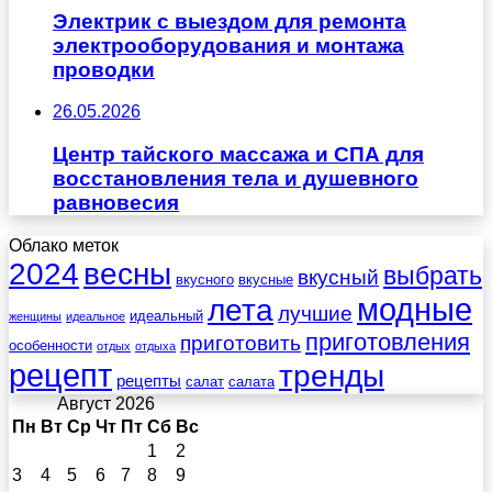
Электрик с выездом для ремонта
электрооборудования и монтажа
проводки
26.05.2026
Центр тайского массажа и СПА для
восстановления тела и душевного
равновесия
Облако меток
весны
2024
выбрать
вкусный
вкусного
вкусные
лета
модные
лучшие
идеальный
женщины
идеальное
приготовления
приготовить
особенности
отдых
отдыха
рецепт
тренды
рецепты
салат
салата
Август 2026
Пн
Вт
Ср
Чт
Пт
Сб
Вс
1
2
3
4
5
6
7
8
9