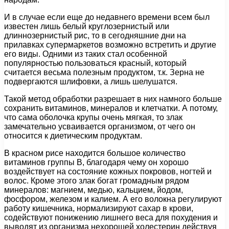
И в случае если еще до недавнего времени всем был
известен лишь белый круглозернистый или
длиннозернистый рис, то в сегодняшние дни на
прилавках супермаркетов возможно встретить и другие
его виды. Одними из таких стал особенной
популярностью пользоваться красный, который
считается весьма полезным продуктом, т.к. Зерна не
подвергаются шлифовки, а лишь шелушатся.
Такой метод обработки разрешает в них намного больше
сохранить витаминов, минералов и клетчатки. А потому,
что сама оболочка крупы очень мягкая, то злак
замечательно усваивается организмом, от чего он
относится к диетическим продуктам.
В красном рисе находится большое количество
витаминов группы В, благодаря чему он хорошо
воздействует на состояние кожных покровов, ногтей и
волос. Кроме этого злак богат громадным рядом
минералов: магнием, медью, кальцием, йодом,
фосфором, железом и калием. А его волокна регулируют
работу кишечника, нормализируют сахар в крови,
содействуют понижению лишнего веса для похудения и
выводят из организма нехорошей холестерин действуя