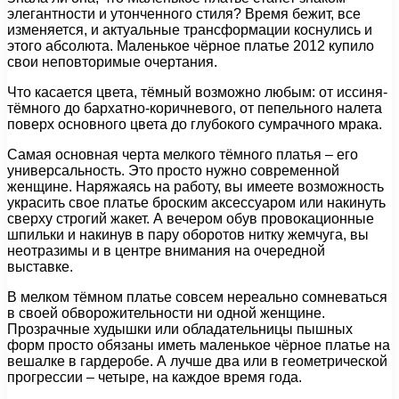
элегантности и утонченного стиля? Время бежит, все
изменяется, и актуальные трансформации коснулись и
этого абсолюта. Маленькое чёрное платье 2012 купило
свои неповторимые очертания.
Что касается цвета, тёмный возможно любым: от иссиня-
тёмного до бархатно-коричневого, от пепельного налета
поверх основного цвета до глубокого сумрачного мрака.
Самая основная черта мелкого тёмного платья – его
универсальность. Это просто нужно современной
женщине. Наряжаясь на работу, вы имеете возможность
украсить свое платье броским аксессуаром или накинуть
сверху строгий жакет. А вечером обув провокационные
шпильки и накинув в пару оборотов нитку жемчуга, вы
неотразимы и в центре внимания на очередной
выставке.
В мелком тёмном платье совсем нереально сомневаться
в своей обворожительности ни одной женщине.
Прозрачные худышки или обладательницы пышных
форм просто обязаны иметь маленькое чёрное платье на
вешалке в гардеробе. А лучше два или в геометрической
прогрессии – четыре, на каждое время года.