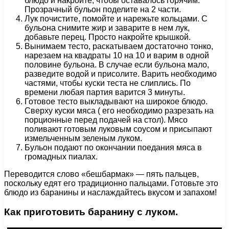
блюдо и накройте, чтобы оставалось горячим.
Прозрачный бульон поделите на 2 части.
Лук почистите, помойте и нарежьте кольцами. С
бульона снимите жир и заварите в нем лук,
добавьте перец. Просто накройте крышкой.
Вынимаем тесто, раскатываем достаточно тонко,
нарезаем на квадраты 10 на 10 и варим в одной
половине бульона. В случае если бульона мало,
разведите водой и присолите. Варить необходимо
частями, чтобы куски теста не слиплись. По
времени любая партия варится 3 минуты.
Готовое тесто выкладывают на широкое блюдо.
Сверху куски мяса ( его необходимо разрезать на
порционные перед подачей на стол). Мясо
поливают готовым луковым соусом и присыпают
измельченным зеленым луком.
Бульон подают по окончании поедания мяса в
громадных пиалах.
Переводится слово «бешбармак» — пять пальцев,
поскольку едят его традиционно пальцами. Готовьте это
блюдо из баранины и наслаждайтесь вкусом и запахом!
Как приготовить баранину с луком.