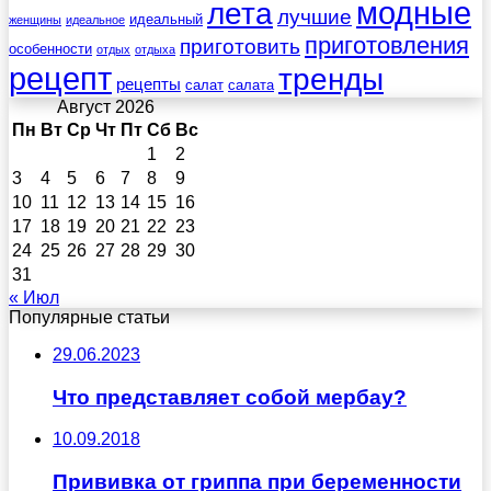
лета
модные
лучшие
идеальный
женщины
идеальное
приготовления
приготовить
особенности
отдых
отдыха
рецепт
тренды
рецепты
салат
салата
Август 2026
Пн
Вт
Ср
Чт
Пт
Сб
Вс
1
2
3
4
5
6
7
8
9
10
11
12
13
14
15
16
17
18
19
20
21
22
23
24
25
26
27
28
29
30
31
« Июл
Популярные статьи
29.06.2023
Что представляет собой мербау?
10.09.2018
Прививка от гриппа при беременности