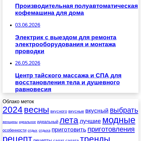
Производительная полуавтоматическая
кофемашина для дома
03.06.2026
Электрик с выездом для ремонта
электрооборудования и монтажа
проводки
26.05.2026
Центр тайского массажа и СПА для
восстановления тела и душевного
равновесия
Облако меток
весны
2024
выбрать
вкусный
вкусного
вкусные
лета
модные
лучшие
идеальный
женщины
идеальное
приготовления
приготовить
особенности
отдых
отдыха
рецепт
тренды
рецепты
салат
салата