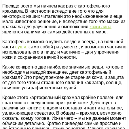
Прежде всего мы начнем как раз с картофельного
крахмала. В частности вследствие того что для
некоторых наших читателей это необыкновенное и еще
мало известное решение, и вследствие того что маски из
крахмала для улучшения и омоложения
кожи лица
являются одними их самых действенных в мире.
Картофель возможно купить везде и всегда, на большей
части
суши
, само собой разумеется, и возможно частично
использовать его в пищу, и частично – для упрочнения
кожи и сохранения вечной юности.
Какие конкретно две наиболее значимые вещи, которые
необходимы каждой женщине, дает картофельный
крахмал? Это предупреждение старения кожи, и защита
от для того чтобы страшного явления как загар, солнце,
влияние ультрафиолетовых лучей.
Кроме этого картофельный крахмал крайне полезен для
спасения от шелушения при сухой коже. Действует в
различных консистенциях и составах и как питательное,
увлажняющее средство. В общем – крахмал, возможно
сказать, всему голова. Из-за чего – мы на данный момент
объясним детально. Кратко приведем самые простые и
действенные примеры таких рецептов. Одного крахмала