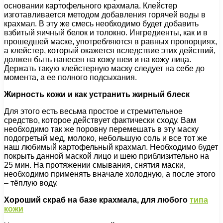
основании картофельного крахмала. Клейстер
изготавливается методом добавления горячей воды в
крахмал. В эту же смесь необходимо будет добавить
взбитый яичный белок и толокно. Ингредиенты, как и в
прошедшей маске, употребляются в равных пропорциях,
а клейстер, который окажется вследствие этих действий,
должен быть нанесен на кожу шеи и на кожу лица.
Держать такую клейстерную маску следует на себе до
момента, а ее полного подсыхания.
Жирность кожи и как устранить жирный блеск
Для этого есть весьма простое и стремительное
средство, которое действует фактически сходу. Вам
необходимо так же поровну перемешать в эту маску
подогретый мед, молоко, небольшую соль и все тот же
наш любимый картофельный крахмал. Необходимо будет
покрыть данной маской лицо и шею приблизительно на
25 мин. На протяжении смывания, снятия маски,
необходимо применять вначале холодную, а после этого
– тёплую воду.
Хороший скраб на базе крахмала, для любого
типа
кожи