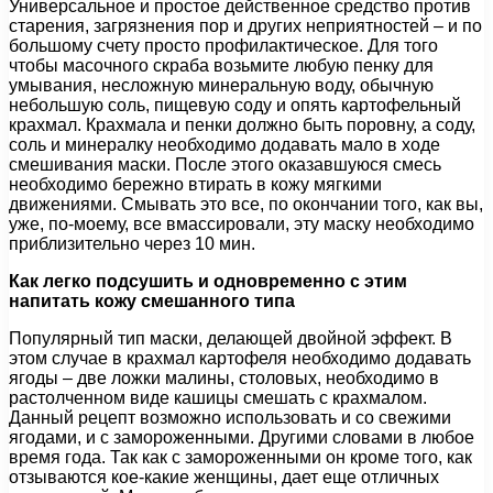
Универсальное и простое действенное средство против
старения, загрязнения пор и других неприятностей – и по
большому счету просто профилактическое. Для того
чтобы масочного скраба возьмите любую пенку для
умывания, несложную минеральную воду, обычную
небольшую соль, пищевую соду и опять картофельный
крахмал. Крахмала и пенки должно быть поровну, а соду,
соль и минералку необходимо додавать мало в ходе
смешивания маски. После этого оказавшуюся смесь
необходимо бережно втирать в кожу мягкими
движениями. Смывать это все, по окончании того, как вы,
уже, по-моему, все вмассировали, эту маску необходимо
приблизительно через 10 мин.
Как легко подсушить и одновременно с этим
напитать кожу смешанного типа
Популярный тип маски, делающей двойной эффект. В
этом случае в крахмал картофеля необходимо додавать
ягоды – две ложки малины, столовых, необходимо в
растолченном виде кашицы смешать с крахмалом.
Данный рецепт возможно использовать и со свежими
ягодами, и с замороженными. Другими словами в любое
время года. Так как с замороженными он кроме того, как
отзываются кое-какие женщины, дает еще отличных