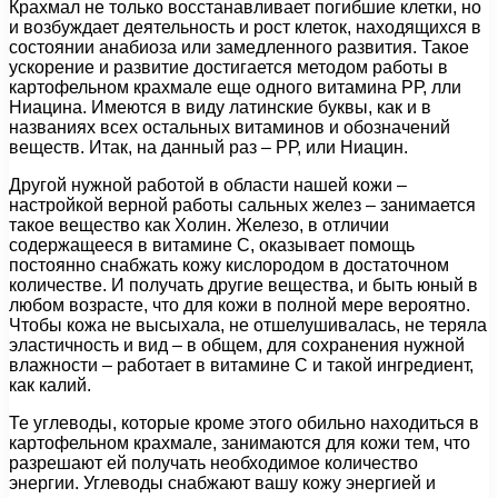
Крахмал не только восстанавливает погибшие клетки, но
и возбуждает деятельность и рост клеток, находящихся в
состоянии анабиоза или замедленного развития. Такое
ускорение и развитие достигается методом работы в
картофельном крахмале еще одного витамина РР, лли
Ниацина. Имеются в виду латинские буквы, как и в
названиях всех остальных витаминов и обозначений
веществ. Итак, на данный раз – РР, или Ниацин.
Другой нужной работой в области нашей кожи –
настройкой верной работы сальных желез – занимается
такое вещество как Холин. Железо, в отличии
содержащееся в витамине С, оказывает помощь
постоянно снабжать кожу кислородом в достаточном
количестве. И получать другие вещества, и быть юный в
любом возрасте, что для кожи в полной мере вероятно.
Чтобы кожа не высыхала, не отшелушивалась, не теряла
эластичность и вид – в общем, для сохранения нужной
влажности – работает в витамине С и такой ингредиент,
как калий.
Те углеводы, которые кроме этого обильно находиться в
картофельном крахмале, занимаются для кожи тем, что
разрешают ей получать необходимое количество
энергии. Углеводы снабжают вашу кожу энергией и