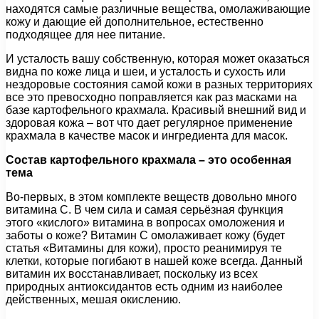
находятся самые различные вещества, омолаживающие
кожу и дающие ей дополнительное, естественно
подходящее для нее питание.
И усталость вашу собственную, которая может оказаться
видна по коже лица и шеи, и усталость и сухость или
нездоровые состояния самой кожи в разных территориях
все это превосходно поправляется как раз масками на
базе картофельного крахмала. Красивый внешний вид и
здоровая кожа – вот что дает регулярное применение
крахмала в качестве масок и ингредиента для масок.
Состав картофельного крахмала – это особенная
тема
Во-первых, в этом комплекте веществ довольно много
витамина С. В чем сила и самая серьёзная функция
этого «кислого» витамина в вопросах омоложения и
заботы о коже? Витамин С омолаживает кожу (будет
статья «Витамины для кожи), просто реанимируя те
клетки, которые погибают в нашей коже всегда. Данный
витамин их восстанавливает, поскольку из всех
природных антиоксидантов есть одним из наиболее
действенных, мешая окислению.