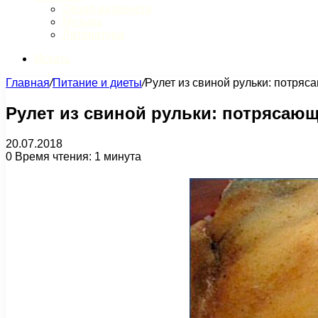
Обзор интернета
Музыка
Литература
Искать
Главная
/
Питание и диеты
/
Рулет из свиной рульки: потряс
Рулет из свиной рульки: потрясающ
20.07.2018
0
Время чтения: 1 минута