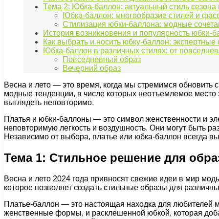
Тема 2: Юбка-баллон: актуальный стиль сезона 
Юбка-баллон: многообразие стилей и фас
Стилизация юбки-баллона: модные сочета
История возникновения и популярность юбки-б
Как выбрать и носить юбку-баллон: экспертные
Юбка-баллон в различных стилях: от повседнев
Повседневный образ
Вечерний образ
Весна и лето — это время, когда мы стремимся обновить с
модные тенденции, в числе которых неотъемлемое место з
выглядеть неповторимо.
Платья и юбки-баллоны — это символ женственности и эле
неповторимую легкость и воздушность. Они могут быть раз
Независимо от выбора, платье или юбка-баллон всегда вы
Тема 1: Стильное решение для обра
Весна и лето 2024 года привносят свежие идеи в мир моды
которое позволяет создать стильные образы для различны
Платье-баллон — это настоящая находка для любителей 
женственные формы, и расклешенной юбкой, которая добав