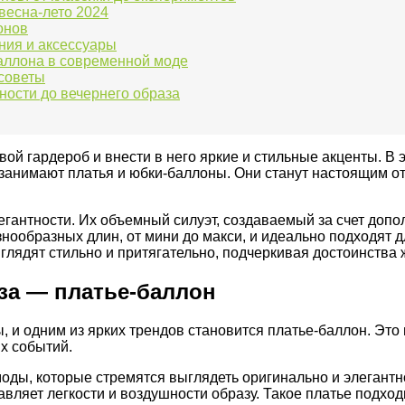
весна-лето 2024
онов
ния и аксессуары
аллона в современной моде
 советы
ности до вечернего образа
вой гардероб и внести в него яркие и стильные акценты. В
анимают платья и юбки-баллоны. Они станут настоящим отк
гантности. Их объемный силуэт, создаваемый за счет допо
нообразных длин, от мини до макси, и идеально подходят д
глядят стильно и притягательно, подчеркивая достоинства 
за — платье-баллон
, и одним из ярких трендов становится платье-баллон. Это
х событий.
моды, которые стремятся выглядеть оригинально и элеган
ляет легкости и воздушности образу. Такое платье подход