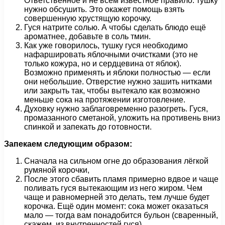
Ответственное и не всем известное правило: тушку
нужно обсушить. Это окажет помощь взять
совершенную хрустящую корочку.
Гуся натрите солью. А чтобы сделать блюдо ещё
ароматнее, добавьте в соль тмин.
Как уже говорилось, тушку гуся необходимо
нафаршировать яблочными очистками (это не
только кожура, но и сердцевина от яблок).
Возможно применять и яблоки полностью — если
они небольшие. Отверстие нужно зашить нитками
или закрыть так, чтобы вытекало как возможно
меньше сока на протяжении изготовление.
Духовку нужно заблаговременно разогреть. Гуся,
промазанного сметаной, уложить на противень вниз
спинкой и запекать до готовности.
Запекаем следующим образом:
Cначала на сильном огне до образования лёгкой
румяной корочки,
После этого сбавить пламя примерно вдвое и чаще
поливать гуся вытекающим из него жиром. Чем
чаще и равномерней это делать, тем лучше будет
корочка. Ещё один момент: сока может оказаться
мало — тогда вам понадобится бульон (сваренный,
скажем, из внутренностей гуся).