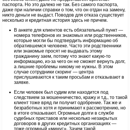
паспорта. Но это далеко не так. Без самого паспорта,
даже при наличии справки о том, что он отдан на замену,
никто деньги не выдаст. Поводов для отказа существует
несколько и кредитная история здесь не причем.
В анкете для клиентов есть обязательный пункт —
номера телефонов их знакомых или родственников,
которые могли бы подтвердить информацию об
обратившемся человеке. Часто эти родственники
или знакомые просят не выдавать этому
гражданину заем, потому что знают какую-то
информацию, из-за чего он не сможет вернуть долг,
а лишние проблемы никому не нужны. В этом
случае сотрудники скоринг — центра
прислушиваются к таким просьбам и отказывают в
заявке.
Если человек был судим или находится под
следствием за мошенничество, кражу и т.д., то такой
клиент тоже вряд ли получит одобрение. Так же и
безработных хотя и принимают к рассмотрению, но
в итоге отказывают. Огромные долги в службе
судебных приставов или несколько незакрытых
договоров в других кредитных организациях —
тоже огромный «минус». Зачем такой