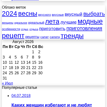
Облако меток
весны
2024
выбрать
вкусный
вкусного
вкусные
лета
модные
лучшие
идеальный
женщины
идеальное
приготовления
приготовить
особенности
отдых
отдыха
рецепт
тренды
рецепты
салат
салата
Август 2026
Пн
Вт
Ср
Чт
Пт
Сб
Вс
1
2
3
4
5
6
7
8
9
10
11
12
13
14
15
16
17
18
19
20
21
22
23
24
25
26
27
28
29
30
31
« Июл
Популярные статьи
04.07.2018
Каких женщин избегают и не любят