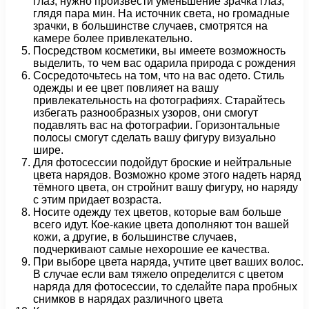
глаз, нужно произвести уменьшение зрачка глаз,
глядя пара мин. На источник света, но громадные
зрачки, в большинстве случаев, смотрятся на
камере более привлекательно.
Посредством косметики, вы имеете возможность
выделить, то чем вас одарила природа с рождения
Сосредоточьтесь на том, что на вас одето. Стиль
одежды и ее цвет повлияет на вашу
привлекательность на фотографиях. Старайтесь
избегать разнообразных узоров, они смогут
подавлять вас на фотографии. Горизонтальные
полосы смогут сделать вашу фигуру визуально
шире.
Для фотосессии подойдут броские и нейтральные
цвета нарядов. Возможно кроме этого надеть наряд
тёмного цвета, он стройнит вашу фигуру, но наряду
с этим придает возраста.
Носите одежду тех цветов, которые вам больше
всего идут. Кое-какие цвета дополняют тон вашей
кожи, а другие, в большинстве случаев,
подчеркивают самые нехорошие ее качества.
При выборе цвета наряда, учтите цвет ваших волос.
В случае если вам тяжело определится с цветом
наряда для фотосессии, то сделайте пара пробных
снимков в нарядах различного цвета