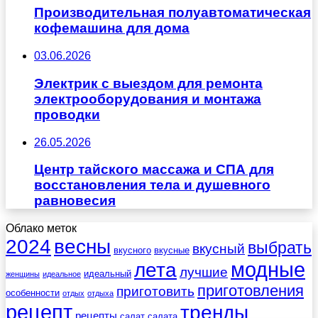
Производительная полуавтоматическая
кофемашина для дома
03.06.2026
Электрик с выездом для ремонта
электрооборудования и монтажа
проводки
26.05.2026
Центр тайского массажа и СПА для
восстановления тела и душевного
равновесия
Облако меток
весны
2024
выбрать
вкусный
вкусного
вкусные
лета
модные
лучшие
идеальный
женщины
идеальное
приготовления
приготовить
особенности
отдых
отдыха
рецепт
тренды
рецепты
салат
салата