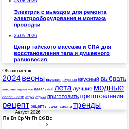
03.06.2026
Электрик с выездом для ремонта
электрооборудования и монтажа
проводки
26.05.2026
Центр тайского массажа и СПА для
восстановления тела и душевного
равновесия
Облако меток
весны
2024
выбрать
вкусный
вкусного
вкусные
лета
модные
лучшие
идеальный
женщины
идеальное
приготовления
приготовить
особенности
отдых
отдыха
рецепт
тренды
рецепты
салат
салата
Август 2026
Пн
Вт
Ср
Чт
Пт
Сб
Вс
1
2