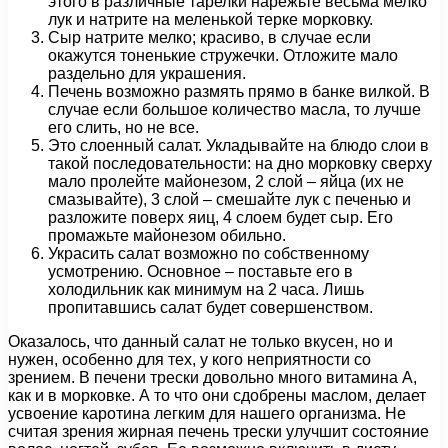
этого в различные тарелки нарежьте весьма мелко
лук и натрите на меленькой терке морковку.
Сыр натрите мелко; красиво, в случае если
окажутся тоненькие стружечки. Отложите мало
раздельно для украшения.
Печень возможно размять прямо в банке вилкой. В
случае если большое количество масла, то лучше
его слить, но не все.
Это слоенный салат. Укладывайте на блюдо слои в
такой последовательности: на дно морковку сверху
мало пролейте майонезом, 2 слой – яйца (их не
смазывайте), 3 слой – смешайте лук с печенью и
разложите поверх яиц, 4 слоем будет сыр. Его
промажьте майонезом обильно.
Украсить салат возможно по собственному
усмотрению. Основное – поставьте его в
холодильник как минимум на 2 часа. Лишь
пропитавшись салат будет совершенством.
Оказалось, что данный салат не только вкусен, но и
нужен, особенно для тех, у кого неприятности со
зрением. В печени трески довольно много витамина А,
как и в морковке. А то что они сдобрены маслом, делает
усвоение каротина легким для нашего организма. Не
считая зрения жирная печень трески улучшит состояние