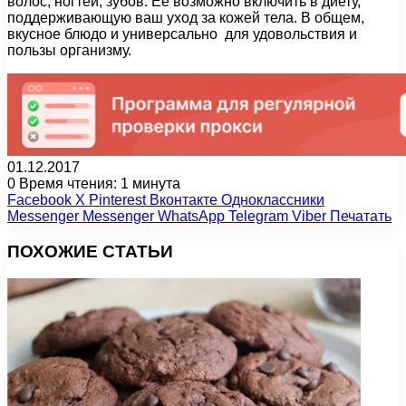
волос, ногтей, зубов. Ее возможно включить в диету,
поддерживающую ваш уход за кожей тела. В общем,
вкусное блюдо и универсально для удовольствия и
пользы организму.
01.12.2017
0
Время чтения: 1 минута
Facebook
X
Pinterest
Вконтакте
Одноклассники
Messenger
Messenger
WhatsApp
Telegram
Viber
Печатать
ПОХОЖИЕ СТАТЬИ