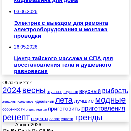
кофемашина для дома
03.06.2026
Электрик с выездом для ремонта
электрооборудования и монтажа
проводки
26.05.2026
Центр тайского массажа и СПА для
восстановления тела и душевного
равновесия
Облако меток
весны
2024
выбрать
вкусный
вкусного
вкусные
лета
модные
лучшие
идеальный
женщины
идеальное
приготовления
приготовить
особенности
отдых
отдыха
рецепт
тренды
рецепты
салат
салата
Август 2026
Пн
Вт
Ср
Чт
Пт
Сб
Вс